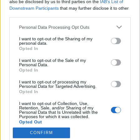
also be disclosed by us to third parties on the
IAB’s List of
Downstream Participants
that may further disclose it to other
Az utóbbi pár hétben az átlagosnál jóval többet
third parties.
hallhattunk az orosz sportról. Hiszen két történelmi
Please note that this website/app uses one or more Google
jelentőségű esemény is történt: először a Zenit
Personal Data Processing Opt Outs
services and may gather and store information including but
megnyerte az UEFA-kupát, másodszor pedig
not limited to your visit or usage behaviour. You may click to
I want to opt-out of the Sharing of my
Oroszország 15 év után újra világbajnok
personal data.
grant or deny consent to Google and its third-party tags to
jégkorongban. Nos, közeleg a harmadik…
Opted In
use your data for below specified purposes in below Google
consent section.
I want to opt-out of the Sale of my
magyarsajtó-figyelés 2008.már.7.
Personal Data.
Opted In
Szasulja
•
2008. március 08.
0
I want to opt-out of processing my
Personal Data for Targeted Advertising.
Új Koszovó: Függetlenségét követeli Abházia - mr1-
Opted In
kossuthA Grúziából másfél évtizede kiszakadt
I want to opt-out of Collection, Use,
Abházia hivatalosan is az ENSZ-hez, az Európai
Retention, Sale, and/or Sharing of my
Unióhoz és az EBESZ-hez fordult és kérte
Personal Data that Is Unrelated with the
Purposes for which it was collected.
függetlensége elismerését. Szerint köztársaságuk
Opted Out
már rendelkezik a független,…
CONFIRM
Google consents