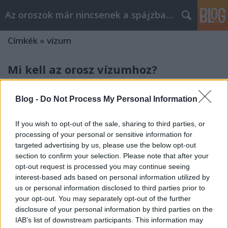
Az oroszok már nincsenek a spájzban...
Címkék
»
vízum
Mi kell az orosz vízumhoz?
Nyeznajka
•
2008. október 28.
27
Blog -
Do Not Process My Personal Information
Ha minden igaz, hamarosan vízum nélkül
utazhatunk az USA-ba. Ennek nagyon örülünk, mert
If you wish to opt-out of the sale, sharing to third parties, or
egyrészt jelzi, hogy milyen jóban vagyunk a
processing of your personal or sensitive information for
jenkikkel, másrészt meg a kisembereknek kevesebb
targeted advertising by us, please use the below opt-out
macerájuk lesz, ha véletlenül a távol-nyugatra
section to confirm your selection. Please note that after your
akarnak utazni. De mi vár az emberre, ha
opt-out request is processed you may continue seeing
interest-based ads based on personal information utilized by
Oroszország…
us or personal information disclosed to third parties prior to
your opt-out. You may separately opt-out of the further
BL-döntő Moszkvában
disclosure of your personal information by third parties on the
IAB’s list of downstream participants. This information may
Nyeznajka
•
2008. május 20.
0