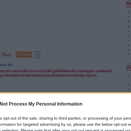
R
Tetszik
0
tkozz fel!
Az
szizmus
nacionalizmus
bunyó
btk
gyűlöletbeszéd
medvegyev
szaakasvili
nyv
liberáldemokrata
kaukázusiak
társadalmi feszültség
rogozin
SÜTI BEÁLLÍTÁSOK MÓDOSÍTÁSA
Not Process My Personal Information
to opt-out of the sale, sharing to third parties, or processing of your per
formation for targeted advertising by us, please use the below opt-out s
r selection. Please note that after your opt-out request is processed y