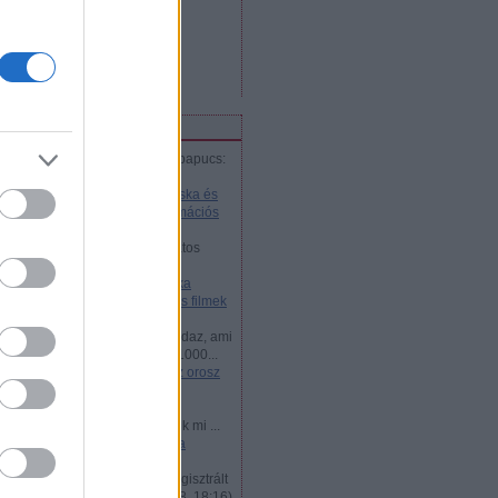
bejegyzések
,
kommentek
Atom
bejegyzések
,
kommentek
iss topikok
marlechka:
@pipacsaripacspapucs:
Akkor most helyesen is al...
(
2018.01.26. 14:51
)
Cseburáska és
Krokodil Géna - Az orosz animációs
filmek legjobbjai
jani57:
Nemtudomka csodálatos
kalandjai volt életem első...
(
2016.12.24. 03:21
)
Nyeznajka
kalandjai - az orosz animációs filmek
legjobbjai
Zsolt Dubovánszky:
Ime mindaz, ami
kell az orosz vizumhoz www.1000...
(
2015.07.21. 18:40
)
Mi kell az orosz
vízumhoz?
dohog:
Az ukran látnok
Hruscsov,megmondta: leszünk mi ...
(
2014.05.04. 14:44
)
50 éves a
Hruscsov-anekdota
DXN:
VKontakte 200 millió regisztrált
felhasználójáva...
(
2013.05.18. 18:16
)