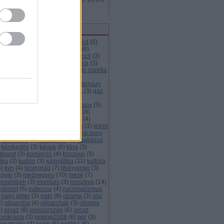
Hogyan keresi az orosz?
ímkék
házia
(
6
)
abramovics
(
3
)
abszurd
(
5
)
resszió
(
3
)
alekszij
(
3
)
alkohol
(
6
)
imáció
(
13
)
autó
(
3
)
british council
(
3
)
lvár
(
3
)
bush
(
4
)
cccp
(
4
)
cenzúra
(
3
)
ecsenföld
(
4
)
déli áramlat
(
5
)
dél oszétia
demokrácia
(
5
)
elnök
(
3
)
nökválasztás
(
8
)
energia
(
3
)
esterházy
eu
(
9
)
film
(
11
)
foci
(
5
)
gabona
(
3
)
gáz
5
)
gazdaság
(
29
)
gazprom
(
25
)
zvezeték
(
8
)
gázvita
(
5
)
gorbacsov
(
5
)
úzia
(
12
)
gyurcsány
(
5
)
háború
(
8
)
dorkovszkij
(
4
)
hoki
(
3
)
infláció
(
4
)
erjú
(
3
)
irodalom
(
7
)
janukovics
(
3
)
jelcin
juscsenko
(
5
)
kampány
(
3
)
karácsony
karikatúra
(
6
)
kaszparov
(
3
)
kaukázus
kémkedés
(
3
)
képek
(
6
)
kína
(
3
)
tészet
(
3
)
korrupció
(
4
)
koszovó
(
5
)
tika
(
3
)
kudrin
(
3
)
külpolitika
(
11
)
kultúra
5
)
kvn
(
4
)
leningrád
(
7
)
litvinyenko
(
3
)
gyar
(
3
)
medvegyev
(
70
)
mese
(
7
)
nopólium
(
3
)
montázs
(
3
)
moszkva
(
14
)
vészet
(
5
)
nabucco
(
4
)
nacionalizmus
nagy péter
(
3
)
nato
(
6
)
obama
(
3
)
olaj
2
)
oligarcha
(
4
)
oligarchák
(
3
)
olimpia
1
)
orosz
(
8
)
oroszország
(
6
)
orosz
mokrácia
(
3
)
peking2008
(
6
)
per
(
3
)