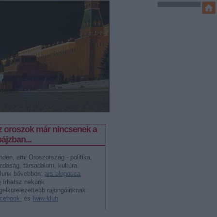
z oroszok már nincsenek a
ájzban...
nden, ami Oroszország - politika,
zdaság, társadalom, kultúra.
lunk bővebben:
ars blogotica
e
írhatsz nekünk
gelkötelezettebb rajongóinknak:
cebook-
és
Iwiw-klub