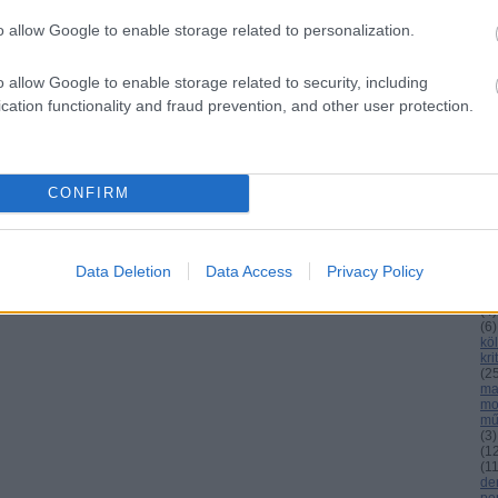
o allow Google to enable storage related to personalization.
C
o allow Google to enable storage related to security, including
ab
cation functionality and fraud prevention, and other user protection.
ag
an
bu
cs
(
8
)
el
CONFIRM
(
3
)
(
3
gá
gr
ho
Data Deletion
Data Access
Privacy Policy
int
(
4
)
(
4
)
(
6
)
köl
kri
(
2
ma
mo
mű
(
3
)
(
1
(
1
de