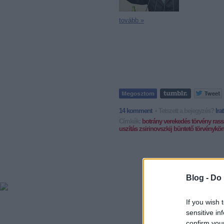
tovább »
14
komment
• Tetszett a bejegyzés?
Ira
Címkék:
botrány
verekedés
törvény
ras
uszítás
zsirinovszkij
büntető törvénykö
Blog -
Do 
If you wish 
sensitive in
confirm you