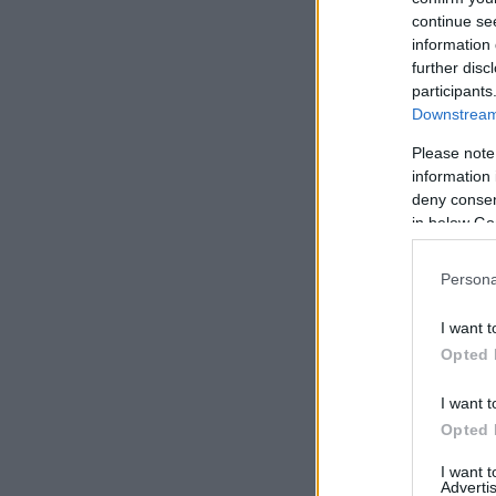
continue se
information 
further disc
participants
Downstream 
Please note
information 
deny consent
in below Go
Persona
I want t
Opted 
I want t
Opted 
I want 
Advertis