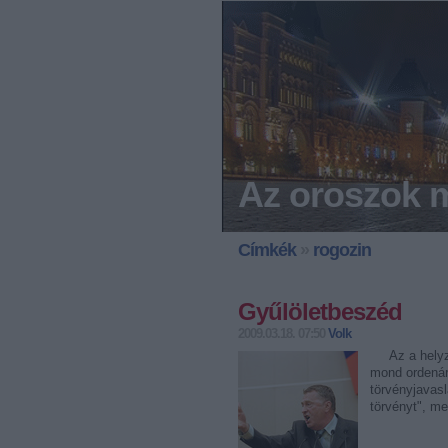
Az oroszok m
Címkék
»
rogozin
Gyűlöletbeszéd
2009.03.18. 07:50
Volk
Az a helyzet
mond ordenár
törvényjavasl
törvényt", me