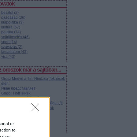
ovatok
besztof
(
2
)
gazdaság
(
36
)
külpolitika
(
3
)
kultúra
(
67
)
politika
(
74
)
sajtófigyelés
(
46
)
sport
(
14
)
szavazás
(
2
)
társadalom
(
43
)
vicc
(
43
)
 oroszok már a sajtóban...
Orosz Medve a Tini Nindzsa Teknőcök
élén
Иван представляет
Gogol: Holt lelkek
A Kandinszkij-díj árnyéka
Komman... akarom mondani: День Д!
Moszkva közepén szlalomoztak
Kétezer kép Szibériából
A Romanovok misztikuma
Autogram Jurij Gagarintól
sonal or
Sztálin pimp
ection to
ou may