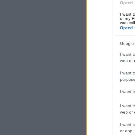
Opted 
I want t
of my P
was col
Opted 
Google 
I want t
web or d
I want t
purpose
I want 
I want t
web or d
I want t
or app.