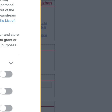
legjobb posztok a spájzban
 personal
out of the
Kvász-kiskáté kezdőknek és
 downstream
haladóknak
Legendás dallamok - Katyusa
B’s List of
Cseburáska és Krokodil Géna - Az
orosz animációs filmek legjobbjai
Tanuljunk oroszul!
er and store
Legendás dallamok - Fekete holló
to grant or
ed purposes
edvenc blogjaink
Szláv virtus
Lajtától Volgáig
Közel-Kelet Blog
Orosz mozi
eresés
eedek
RSS 2.0