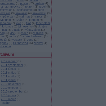
resztrojka
(
3
)
poén
(
5
)
politika
(
6
)
ogramajánló
(
3
)
putyin
(
82
)
rajzfilm
(
4
)
man abramovics
(
4
)
rotfront
(
3
)
rubel
(
5
)
tófigyelés
(
3
)
sajtószemle
(
8
)
sport
(
8
)
aakasvili
(
3
)
szavazás
(
4
)
szavolszkij
(
3
)
entpétervár
(
13
)
színház
(
4
)
szocsi
(
6
)
ovjetunió
(
6
)
sztálin
(
4
)
tandem
(
6
)
rsadalom
(
7
)
tévé
(
3
)
tilos
(
4
)
történelem
4
)
turizmus
(
5
)
tyimosenko
(
5
)
ukrajna
6
)
usa
(
5
)
utazás
(
4
)
választások
(
15
)
lság
(
6
)
vicc
(
10
)
video
(
3
)
viszockij
(
4
)
zum
(
3
)
vodka
(
10
)
vörös hadsereg
(
3
)
ös tér
(
3
)
vostock
(
3
)
zene
(
14
)
uganov
(
3
)
zsirinovszkij
(
6
)
zubkov
(
4
)
mkefelhő
rchívum
2012 január
(
1
)
2011 szeptember
(
1
)
2011 június
(
1
)
2011 május
(
1
)
2011 április
(
1
)
2011 január
(
1
)
2010 november
(
5
)
2010 október
(
2
)
2010 szeptember
(
1
)
2010 június
(
2
)
2010 május
(
3
)
Tovább
...