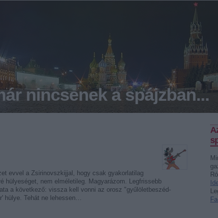
ár nincsenek a spájzban...
A
sp
Mi
ga
 evvel a Zsirinovszkijjal, hogy csak gyakorlatilag
Ró
é hülyeséget, nem elméletileg. Magyarázom. Legfrissebb
Id
ata a következő: vissza kell vonni az orosz "gyűlöletbeszéd-
Le
r' hülye. Tehát ne lehessen…
Fa