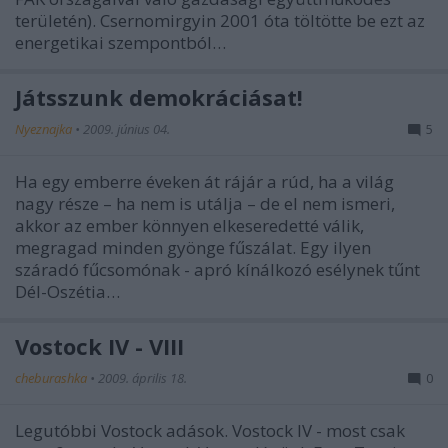
területén). Csernomirgyin 2001 óta töltötte be ezt az
energetikai szempontból…
Játsszunk demokráciásat!
Nyeznajka
•
2009. június 04.
5
Ha egy emberre éveken át rájár a rúd, ha a világ
nagy része – ha nem is utálja – de el nem ismeri,
akkor az ember könnyen elkeseredetté válik,
megragad minden gyönge fűszálat. Egy ilyen
száradó fűcsomónak - apró kínálkozó esélynek tűnt
Dél-Oszétia…
Vostock IV - VIII
cheburashka
•
2009. április 18.
0
Legutóbbi Vostock adások. Vostock IV - most csak