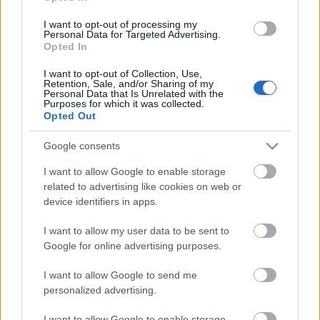
A G8-ak legutóbbi zsúrján tartott egyik
I want to opt-out of processing my
Personal Data for Targeted Advertising.
sajtókonferencián Dmitrij Medvegyev bejelentette,
Opted In
hogy Oroszország folytatja a tárgyalásokat a WTO-
ba való csatlakozásról. Látszólag nem túl merész
I want to opt-out of Collection, Use,
kijelentéssel állunk szemben – Oroszország 1993
Retention, Sale, and/or Sharing of my
Personal Data that Is Unrelated with the
óta, küzd (kisebb-nagyobb…
Purposes for which it was collected.
Opted Out
A belorusz front krónikája
Google consents
Nyeznajka
•
2009. június 19.
11
I want to allow Google to enable storage
related to advertising like cookies on web or
Az elmúlt két-három héten felettébb sokat lehetett
device identifiers in apps.
hallani Minszk és Moszkva mind gyakoribb
összezördüléseiről. Volt szó hitelről, tejről, sörről és
I want to allow my user data to be sent to
gázról, hogy szigorúan kövessük az események
Google for online advertising purposes.
menetét. E posztban igyekszem a teljesség igénye
I want to allow Google to send me
nélkül végigszaladni az…
personalized advertising.
I want to allow Google to enable storage