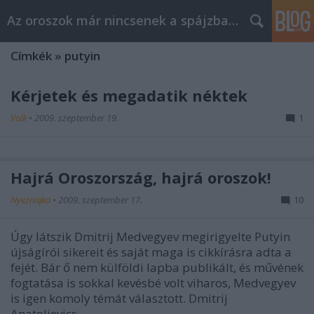
Az oroszok már nincsenek a spájzban...
Címkék
»
putyin
Kérjetek és megadatik néktek
Volk
•
2009. szeptember 19.
1
Hajrá Oroszország, hajrá oroszok!
Nyeznajka
•
2009. szeptember 17.
10
Úgy látszik Dmitrij Medvegyev megirigyelte Putyin
újságírói sikereit és saját maga is cikkírásra adta a
fejét. Bár ő nem külföldi lapba publikált, és művének
fogtatása is sokkal kevésbé volt viharos, Medvegyev
is igen komoly témát választott. Dmitrij
Anatoljevics …