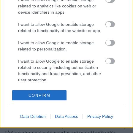
related to analytics like cookies on web or
device identifiers in apps.
I want to allow Google to enable storage
related to functionality of the website or app.
I want to allow Google to enable storage
related to personalization.
I want to allow Google to enable storage
related to security, including authentication
functionality and fraud prevention, and other
user protection.
Gázszag
CONFIRM
a-huli
•
2009. június 15.
5
Június 11-én Vlagyimir Putyin Dmitrij Medvegyev
Data Deletion
Data Access
Privacy Policy
felmentette az ukrajnai orosz nagykövetet és cserébe
udvartartásába rendelte, tanácsadónak nevezte ki (a
FÁK országaival való gazdasági együttműködés