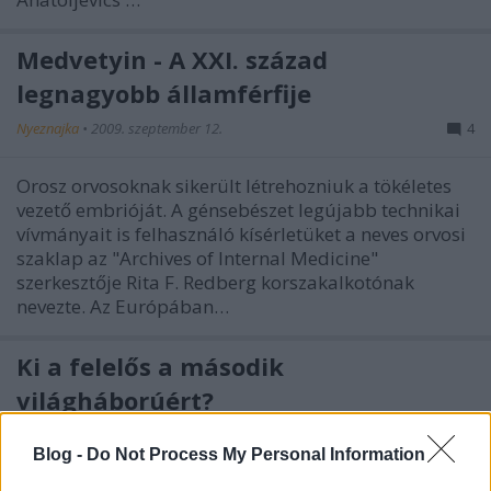
Medvetyin - A XXI. század
legnagyobb államférfije
Nyeznajka
•
2009. szeptember 12.
4
Orosz orvosoknak sikerült létrehozniuk a tökéletes
vezető embrióját. A génsebészet legújabb technikai
vívmányait is felhasználó kísérletüket a neves orvosi
szaklap az "Archives of Internal Medicine"
szerkesztője Rita F. Redberg korszakalkotónak
nevezte. Az Európában…
Ki a felelős a második
világháborúért?
Nyeznajka
•
2009. szeptember 04.
119
Blog -
Do Not Process My Personal Information