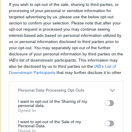
„A múltat már Isten se másíthatja meg. .. csak a
If you wish to opt-out of the sale, sharing to third parties, or
történészek” – tartja a mondás. És ha másításról,
processing of your personal or sensitive information for
vagy hamisításról túlzás is lenne beszélni, szép
targeted advertising by us, please use the below opt-out
példáját látjuk annak, mennyire különféleképpen
section to confirm your selection. Please note that after your
lehet prezentálni, egy hetven évvel ezelőtti, a…
opt-out request is processed you may continue seeing
interest-based ads based on personal information utilized by
Medvegyev laza
us or personal information disclosed to third parties prior to
your opt-out. You may separately opt-out of the further
Nyeznajka
•
2009. augusztus 16.
12
disclosure of your personal information by third parties on the
IAB’s list of downstream participants. This information may
also be disclosed by us to third parties on the
IAB’s List of
Megoszlanak a vélemények, hogy blogunk
Downstream Participants
that may further disclose it to other
legnagyobb sikere a rendszeres olvasótábor, a
third parties.
kormányszóvivői nyilatkozatot kiváltott poszt, vagy a
Goldenblog versenyén elért harmadik helyezés. Nos
Please note that this website/app uses one or more Google
Personal Data Processing Opt Outs
ez a vita a legújabb sajtóértesülések hatására
services and may gather and store information including but
tárgytalanná vált. Törzsolvasóinknak…
not limited to your visit or usage behaviour. You may click to
I want to opt-out of the Sharing of my
personal data.
grant or deny consent to Google and its third-party tags to
Opted In
use your data for below specified purposes in below Google
Egyedül könnyebb
consent section.
I want to opt-out of the Sale of my
Nyeznajka
•
2009. július 16.
0
Personal Data.
Opted In