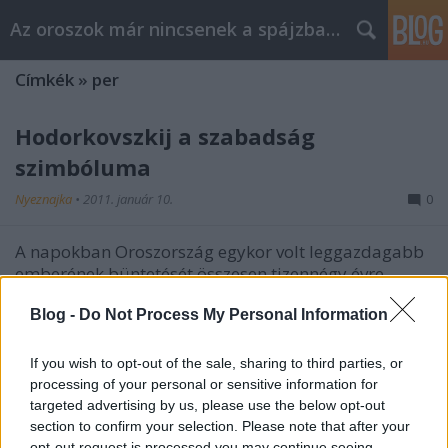
Az oroszok már nincsenek a spájzban...
Címkék
»
per
Hodorkovszkij a szabadság
szimbóluma
Nyeznajka
•
2011. január 10.
0
A napokban Oroszország egykor volt leggazdagabb
emberének büntetését összesen tizennégy évre
növelték. Bár Hodorkovszkij ártatlanságában csak a
Blog -
Do Not Process My Personal Information
legelvetemültebbek hisznek (és talán még ő maga),
az ítéletet komoly nemzetközi felháborodás követte.
Különös népszerűségnek…
If you wish to opt-out of the sale, sharing to third parties, or
processing of your personal or sensitive information for
targeted advertising by us, please use the below opt-out
Hodorkovszkij – a jogállam
section to confirm your selection. Please note that after your
leghiteltelenebb ügyvédje
opt-out request is processed you may continue seeing