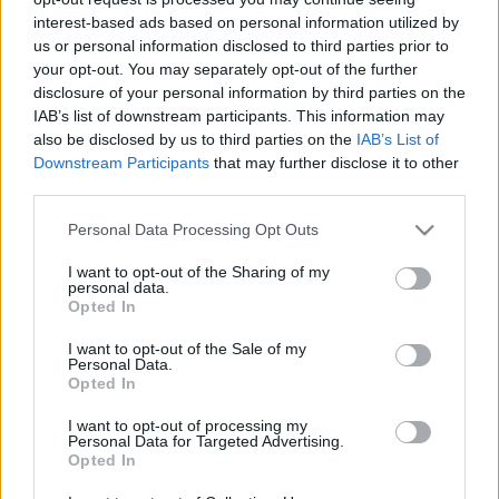
interest-based ads based on personal information utilized by
Nyeznajka
•
2010. november 03.
27
us or personal information disclosed to third parties prior to
your opt-out. You may separately opt-out of the further
Kedden tartották Mihail Hodorkovszkij és Platon
disclosure of your personal information by third parties on the
Lebegyev második perének záró ülését. Az oligarchát
IAB’s list of downstream participants. This information may
és jobb kezét 218 millió tonna olaj elsikkasztásával
also be disclosed by us to third parties on the
IAB’s List of
Downstream Participants
that may further disclose it to other
vádolják, az ügyészség újabb tizennégy év
third parties.
börtönbüntetést kért a vádlottak ellen.
Hodorkovszkij az utolsó szó jogán…
Please note that this website/app uses one or more Google
Personal Data Processing Opt Outs
services and may gather and store information including but
not limited to your visit or usage behaviour. You may click to
I want to opt-out of the Sharing of my
personal data.
grant or deny consent to Google and its third-party tags to
Opted In
use your data for below specified purposes in below Google
consent section.
I want to opt-out of the Sale of my
Personal Data.
Opted In
I want to opt-out of processing my
Personal Data for Targeted Advertising.
Opted In