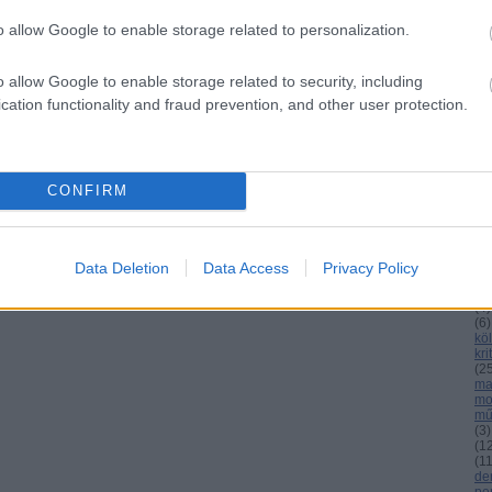
o allow Google to enable storage related to personalization.
C
SÜTI BEÁLLÍTÁSOK MÓDOSÍTÁSA
o allow Google to enable storage related to security, including
ab
cation functionality and fraud prevention, and other user protection.
ag
an
bu
cs
(
8
)
el
CONFIRM
(
3
)
(
3
gá
gr
ho
Data Deletion
Data Access
Privacy Policy
int
(
4
)
(
4
)
(
6
)
köl
kri
(
2
ma
mo
mű
(
3
)
(
1
(
1
de