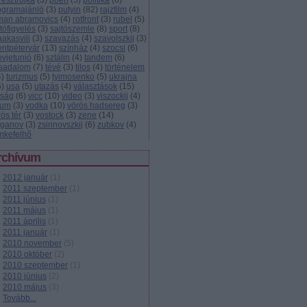
resztrojka
(
3
)
poén
(
5
)
politika
(
6
)
ogramajánló
(
3
)
putyin
(
82
)
rajzfilm
(
4
)
man abramovics
(
4
)
rotfront
(
3
)
rubel
(
5
)
tófigyelés
(
3
)
sajtószemle
(
8
)
sport
(
8
)
aakasvili
(
3
)
szavazás
(
4
)
szavolszkij
(
3
)
entpétervár
(
13
)
színház
(
4
)
szocsi
(
6
)
ovjetunió
(
6
)
sztálin
(
4
)
tandem
(
6
)
rsadalom
(
7
)
tévé
(
3
)
tilos
(
4
)
történelem
4
)
turizmus
(
5
)
tyimosenko
(
5
)
ukrajna
6
)
usa
(
5
)
utazás
(
4
)
választások
(
15
)
lság
(
6
)
vicc
(
10
)
video
(
3
)
viszockij
(
4
)
zum
(
3
)
vodka
(
10
)
vörös hadsereg
(
3
)
ös tér
(
3
)
vostock
(
3
)
zene
(
14
)
uganov
(
3
)
zsirinovszkij
(
6
)
zubkov
(
4
)
mkefelhő
rchívum
2012 január
(
1
)
2011 szeptember
(
1
)
2011 június
(
1
)
2011 május
(
1
)
2011 április
(
1
)
2011 január
(
1
)
2010 november
(
5
)
2010 október
(
2
)
2010 szeptember
(
1
)
2010 június
(
2
)
2010 május
(
3
)
Tovább
...