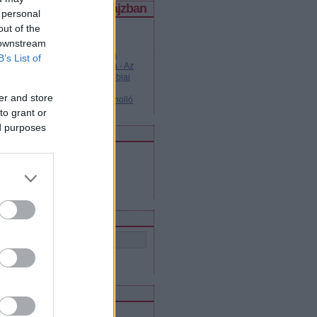
legjobb posztok a spájzban
 personal
out of the
Kvász-kiskáté kezdőknek és
 downstream
haladóknak
Legendás dallamok - Katyusa
B’s List of
Cseburáska és Krokodil Géna - Az
orosz animációs filmek legjobbjai
Tanuljunk oroszul!
er and store
Legendás dallamok - Fekete holló
to grant or
ed purposes
edvenc blogjaink
Szláv virtus
Lajtától Volgáig
Közel-Kelet Blog
Orosz mozi
eresés
eedek
RSS 2.0