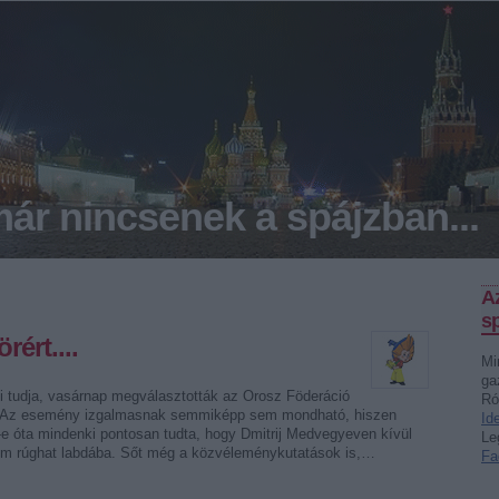
ár nincsenek a spájzban...
A
sp
ért....
Mi
ga
i tudja, vasárnap megválasztották az Orosz Föderáció
Ró
t. Az esemény izgalmasnak semmiképp sem mondható, hiszen
Id
e óta mindenki pontosan tudta, hogy Dmitrij Medvegyeven kívül
Le
m rúghat labdába. Sőt még a közvéleménykutatások is,…
Fa