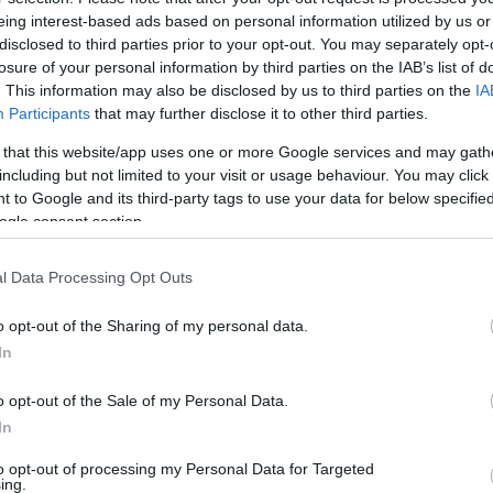
A 
eing interest-based ads based on personal information utilized by us or
disclosed to third parties prior to your opt-out. You may separately opt-
losure of your personal information by third parties on the IAB’s list of
. This information may also be disclosed by us to third parties on the
IA
Participants
that may further disclose it to other third parties.
 that this website/app uses one or more Google services and may gath
including but not limited to your visit or usage behaviour. You may click 
 to Google and its third-party tags to use your data for below specifi
K
ogle consent section.
l Data Processing Opt Outs
Tetszik
0
o opt-out of the Sharing of my personal data.
K
tkozz fel!
In
ázvezeték
szocsi
medvegyev
kaszparov
o opt-out of the Sale of my Personal Data.
In
F
 2008.feb.11.
to opt-out of processing my Personal Data for Targeted
ing.