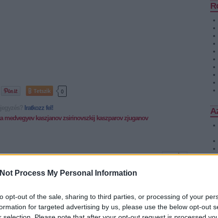
R
Tetszik
0
bejegyzés?
Iratkozz fel!
Az
ka
medvegyev
kaszjanov
zsirinovszkij
kaszparov
zjuganov
 2008.feb.26.
Not Process My Personal Information
orosz-magyar.. gáz: Magyarországon a Déli áramlat –
lapszemle - orientpress.huA Déli áramlat hazai szakaszának
to opt-out of the sale, sharing to third parties, or processing of your per
kiépítéséről egyezett meg hétfőn délután Dimitrij Medvegyev orosz
miniszterelnök-helyettes és Gyurcsány Ferenc. Az orosz politikus
formation for targeted advertising by us, please use the below opt-out s
villámlátogatásra érkezett…
r selection. Please note that after your opt-out request is processed y