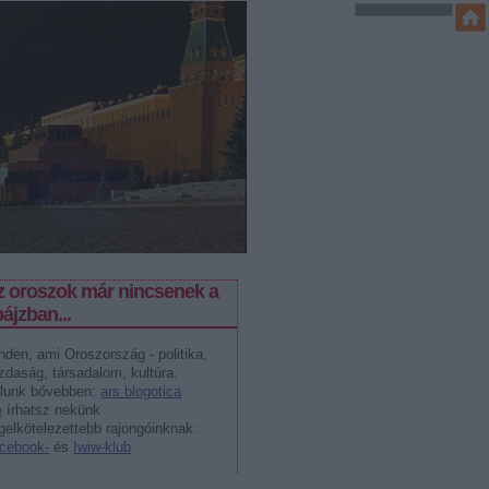
z oroszok már nincsenek a
ájzban...
nden, ami Oroszország - politika,
zdaság, társadalom, kultúra.
lunk bővebben:
ars blogotica
e
írhatsz nekünk
gelkötelezettebb rajongóinknak:
cebook-
és
Iwiw-klub