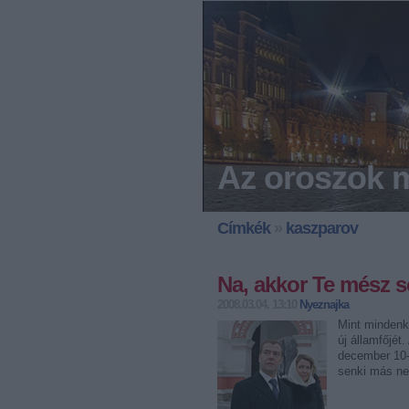
Az oroszok m
Címkék
»
kaszparov
Na, akkor Te mész sör
2008.03.04. 13:10
Nyeznajka
Mint mindenk
új államfőjé
december 10-
senki más ne