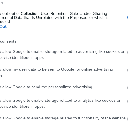
In
Gázvita: Ukrajna fizetne: a közvetítő nem kívánatos -
privatbankar.huUkrajna hajlandó kifizetni a Gazprom orosz gázipari
o opt-out of Collection, Use, Retention, Sale, and/or Sharing
céggel szemben felhalmozott tartozását, ha az ukrán Naftohaz
ersonal Data that Is Unrelated with the Purposes for which it
közvetlenül a Gazpromtól, közvetítő cég beiktatása nélkül
lected.
vásárolhatja meg a földgázt.Az…
Out
Fr
consents
o allow Google to enable storage related to advertising like cookies on
evice identifiers in apps.
o allow my user data to be sent to Google for online advertising
s.
to allow Google to send me personalized advertising.
o allow Google to enable storage related to analytics like cookies on
evice identifiers in apps.
Tetszik
0
tkozz fel!
o allow Google to enable storage related to functionality of the website
tyimosenko
kaszparov
politovszkaja
vahtangov