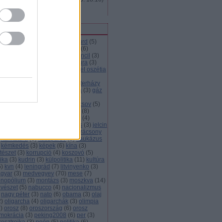
Hogyan keresi az orosz?
ímkék
házia
(
6
)
abramovics
(
3
)
abszurd
(
5
)
resszió
(
3
)
alekszij
(
3
)
alkohol
(
6
)
imáció
(
13
)
autó
(
3
)
british council
(
3
)
lvár
(
3
)
bush
(
4
)
cccp
(
4
)
cenzúra
(
3
)
ecsenföld
(
4
)
déli áramlat
(
5
)
dél oszétia
demokrácia
(
5
)
elnök
(
3
)
nökválasztás
(
8
)
energia
(
3
)
esterházy
eu
(
9
)
film
(
11
)
foci
(
5
)
gabona
(
3
)
gáz
5
)
gazdaság
(
29
)
gazprom
(
25
)
zvezeték
(
8
)
gázvita
(
5
)
gorbacsov
(
5
)
úzia
(
12
)
gyurcsány
(
5
)
háború
(
8
)
dorkovszkij
(
4
)
hoki
(
3
)
infláció
(
4
)
erjú
(
3
)
irodalom
(
7
)
janukovics
(
3
)
jelcin
juscsenko
(
5
)
kampány
(
3
)
karácsony
karikatúra
(
6
)
kaszparov
(
3
)
kaukázus
kémkedés
(
3
)
képek
(
6
)
kína
(
3
)
tészet
(
3
)
korrupció
(
4
)
koszovó
(
5
)
tika
(
3
)
kudrin
(
3
)
külpolitika
(
11
)
kultúra
5
)
kvn
(
4
)
leningrád
(
7
)
litvinyenko
(
3
)
gyar
(
3
)
medvegyev
(
70
)
mese
(
7
)
nopólium
(
3
)
montázs
(
3
)
moszkva
(
14
)
vészet
(
5
)
nabucco
(
4
)
nacionalizmus
nagy péter
(
3
)
nato
(
6
)
obama
(
3
)
olaj
2
)
oligarcha
(
4
)
oligarchák
(
3
)
olimpia
1
)
orosz
(
8
)
oroszország
(
6
)
orosz
mokrácia
(
3
)
peking2008
(
6
)
per
(
3
)