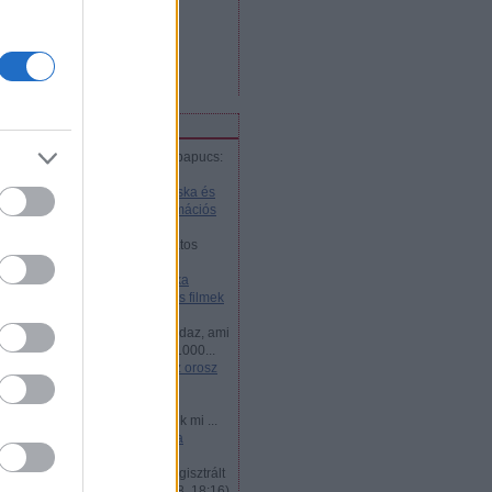
bejegyzések
,
kommentek
Atom
bejegyzések
,
kommentek
iss topikok
marlechka:
@pipacsaripacspapucs:
Akkor most helyesen is al...
(
2018.01.26. 14:51
)
Cseburáska és
Krokodil Géna - Az orosz animációs
filmek legjobbjai
jani57:
Nemtudomka csodálatos
kalandjai volt életem első...
(
2016.12.24. 03:21
)
Nyeznajka
kalandjai - az orosz animációs filmek
legjobbjai
Zsolt Dubovánszky:
Ime mindaz, ami
kell az orosz vizumhoz www.1000...
(
2015.07.21. 18:40
)
Mi kell az orosz
vízumhoz?
dohog:
Az ukran látnok
Hruscsov,megmondta: leszünk mi ...
(
2014.05.04. 14:44
)
50 éves a
Hruscsov-anekdota
DXN:
VKontakte 200 millió regisztrált
felhasználójáva...
(
2013.05.18. 18:16
)