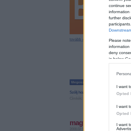
continue se
information 
further disc
participants
Downstream 
tovább »
Please note
information 
deny consent
in below Go
Persona
I want t
Szólj hozzá!
• Tetszett a bejegyzés?
Ira
Opted 
Címkék:
kultúra
ukrajna
gáz
gazprom
g
I want t
Opted 
magyarsajtó-figyelés
I want 
Advertis
2008.02.11. 23:50
Szasulja