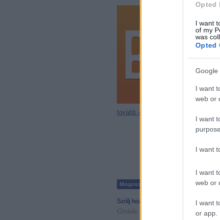
Opted 
I want t
of my P
was col
Opted 
Google 
I want t
web or d
tovább »
I want t
purpose
I want 
I want t
web or d
Szólj hozzá!
• Tetszett a bejegyzés?
Ira
I want t
Címkék:
kultúra
gáz
putyin
gázvezeték
or app.