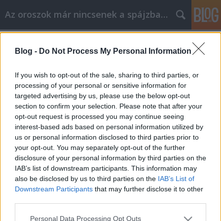
Az oroszok már nincsenek a spájzban...
Címkék
»
kaszjanov
Blog -
Do Not Process My Personal Information
Na, akkor Te mész sörért....
If you wish to opt-out of the sale, sharing to third parties, or
Nyeznajka
•
2008. március 04.
0
processing of your personal or sensitive information for
targeted advertising by us, please use the below opt-out
section to confirm your selection. Please note that after your
Mint mindenki tudja, vasárnap megválasztották az
opt-out request is processed you may continue seeing
Orosz Föderáció új államfőjét. Az esemény
interest-based ads based on personal information utilized by
izgalmasnak semmiképp sem mondható, hiszen
us or personal information disclosed to third parties prior to
december 10-e óta mindenki pontosan tudta, hogy
your opt-out. You may separately opt-out of the further
Dmitrij Medvegyeven kívül senki más nem rúghat
disclosure of your personal information by third parties on the
labdába. Sőt még a közvéleménykutatások is,…
IAB’s list of downstream participants. This information may
also be disclosed by us to third parties on the
IAB’s List of
sajtófigyelés - 2008.jan.22. - [beta]
Downstream Participants
that may further disclose it to other
third parties.
cheburashka
•
2008. január 22.
0
Please note that this website/app uses one or more Google
Personal Data Processing Opt Outs