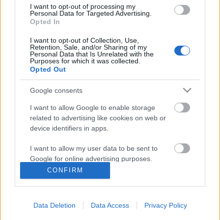
I want to opt-out of processing my
Personal Data for Targeted Advertising.
A magyar-orosz csúcs eredményei
Opted In
cheburashka
•
2007. december 10.
0
I want to opt-out of Collection, Use,
Retention, Sale, and/or Sharing of my
Personal Data that Is Unrelated with the
Purposes for which it was collected.
Múlt hét pénteken (2007. december 7-én) hazánkba
Opted Out
látogatott Viktor Zubkov, orosz miniszterelnök
kíséretével. A kisebb-nagyobb gazdasági
Google consents
együttműködést érintő kérdések mellett
látogatásának fő oka alighanem a Déli Áramlat
I want to allow Google to enable storage
(South Stream – Juzsnij Potok) nyomvonalának…
related to advertising like cookies on web or
device identifiers in apps.
Gyurcsány: "A gyerekeim oroszul
I want to allow my user data to be sent to
tanulnak majd"
Google for online advertising purposes.
CONFIRM
Volk
•
2007. december 06.
0
I want to allow Google to send me
personalized advertising.
A Rosszijszkaja Gazeta („Oroszországi újság”)
Data Deletion
Data Access
Privacy Policy
I want to allow Google to enable storage
interjúja Gyurcsány Ferenc miniszterelnökkel a
related to analytics like cookies on web or