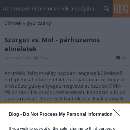
Az oroszok már nincsenek a spájzban...
Címkék
»
gyurcsány
Szurgut vs. Mol - párhuzamos
elméletek
Nyeznajka
•
2009. április 02.
90
Az utóbbi három-négy napban rengeteg különböző
hírt, pletykát, elméletet lehetett hallani arról, hogy az
orosz Szurgutnyeftyegaz megvette az osztrák OMV-
től annak 21%-os Mol részesedését. Ráadásul a folyó
piaci árnak a 1,9-szeresét fizették érte. Ezek a tények
már alapjában…
Blog -
Do Not Process My Personal Information
Gyurcsány hülyét csinált magából
Moszkvában
If you wish to opt-out of the sale, sharing to third parties, or