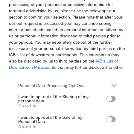
processing of your personal or sensitive information for
Nyeznajka
•
2009. március 12.
253
targeted advertising by us, please use the below opt-out
section to confirm your selection. Please note that after your
opt-out request is processed you may continue seeing
Mindenek előtt szeretném leszögezni, hogy nem
interest-based ads based on personal information utilized by
értünk egyet minden pontjában sem az orosz
us or personal information disclosed to third parties prior to
állásponttal, sem a cikk írójával. Magyarországnak
your opt-out. You may separately opt-out of the further
vitathatatlanul szüksége van a gázforrásainak
disclosure of your personal information by third parties on the
diverzifikációjára. De azzal a ténnyel, hogy
IAB’s list of downstream participants. This information may
Gyurcsány éppen Moszkvában - ráadásul…
also be disclosed by us to third parties on the
IAB’s List of
Downstream Participants
that may further disclose it to other
Ha a medve bajszát rángatják...
third parties.
misa_80
•
2009. február 24.
2
Please note that this website/app uses one or more Google
Personal Data Processing Opt Outs
services and may gather and store information including but
not limited to your visit or usage behaviour. You may click to
I want to opt-out of the Sharing of my
Gyurcsány Ferenc interjúja az orosz Expert lapnak
personal data.
grant or deny consent to Google and its third-party tags to
odamondogatósra sikerült. Bemelegítő EU-s
Opted In
use your data for below specified purposes in below Google
kérdések után rátérnek a kényesebb energiaügyre.
consent section.
I want to opt-out of the Sale of my
Miután a magyar kormányfő kifejti, hogyan fogja
Personal Data.
Magyarország a következő években alternatív
Opted In
beszerzési útvonalakkal és a hazai…