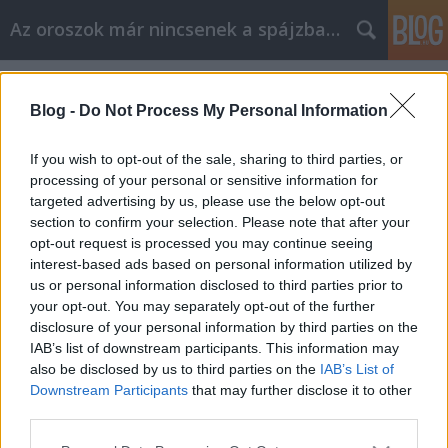
Az oroszok már nincsenek a spájzban...
Címkék
»
gdp
Blog -
Do Not Process My Personal Information
A nyolc az sok
If you wish to opt-out of the sale, sharing to third parties, or
Nyeznajka
•
2009. június 26.
2
processing of your personal or sensitive information for
targeted advertising by us, please use the below opt-out
A Világbank legújabb jelentése szerint 2009-ben
section to confirm your selection. Please note that after your
várhatóan 7,9%-kal fog csökkenni az orosz GDP.
opt-out request is processed you may continue seeing
Ebben nem is az az igazán ijesztő, hogy tavasszal
interest-based ads based on personal information utilized by
ugyanez a szám még 4,5 volt, hanem az, hogy e hét
us or personal information disclosed to third parties prior to
elején egy másik jelentésben 7,5% szerepelt. Nos,
your opt-out. You may separately opt-out of the further
reméljük csak kifejeltettek egy sort a…
disclosure of your personal information by third parties on the
IAB’s list of downstream participants. This information may
also be disclosed by us to third parties on the
IAB’s List of
Hogyan lehet mindig meghaladni a
Downstream Participants
that may further disclose it to other
tervet?
third parties.
Please note that this website/app uses one or more Google