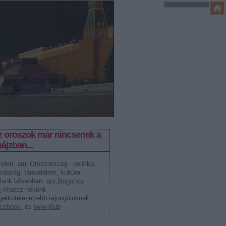
z oroszok már nincsenek a
ájzban...
nden, ami Oroszország - politika,
zdaság, társadalom, kultúra.
lunk bővebben:
ars blogotica
e
írhatsz nekünk
gelkötelezettebb rajongóinknak:
cebook-
és
Iwiw-klub