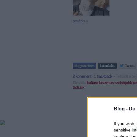
tovább »
2
komment
·
1
trackback
• Tetszett a b
Címkék:
kultúra
fasizmus
szélsőjobb
ra
tadzsik
Blog -
Do 
If you wish 
sensitive in
confirm you