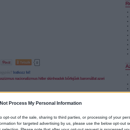
R
Tetszik
0
Az
ejegyzés?
Iratkozz fel!
sszizmus
nacionalizmus
hitler
skinheadek
bőrfejűek
baromállat
azeri
Not Process My Personal Information
SÜTI BEÁLLÍTÁSOK MÓDOSÍTÁSA
to opt-out of the sale, sharing to third parties, or processing of your per
formation for targeted advertising by us, please use the below opt-out s
r selection. Please note that after your opt-out request is processed y