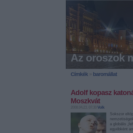
Az oroszok m
Címkék
»
baromállat
Adolf kopasz katonái
Moszkvát
2008.04.23. 07:30
Volk
Sokszor eltö
nemzetiségek 
a globális „f
egyébként a