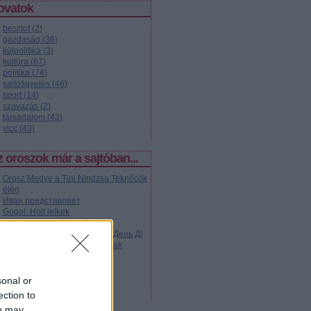
ovatok
besztof
(
2
)
gazdaság
(
36
)
külpolitika
(
3
)
kultúra
(
67
)
politika
(
74
)
sajtófigyelés
(
46
)
sport
(
14
)
szavazás
(
2
)
társadalom
(
43
)
vicc
(
43
)
 oroszok már a sajtóban...
Orosz Medve a Tini Nindzsa Teknőcök
élén
Иван представляет
Gogol: Holt lelkek
A Kandinszkij-díj árnyéka
Komman... akarom mondani: День Д!
Moszkva közepén szlalomoztak
Kétezer kép Szibériából
A Romanovok misztikuma
Autogram Jurij Gagarintól
sonal or
Sztálin pimp
ection to
ou may