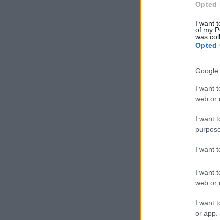
Opted 
I want t
of my P
was col
Opted 
Google 
I want t
web or d
I want t
purpose
I want 
I want t
web or d
I want t
or app.