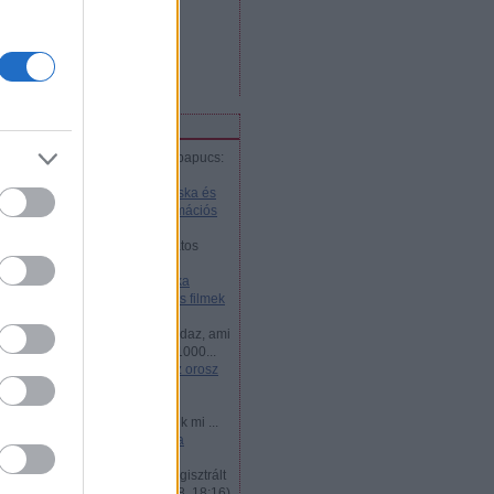
bejegyzések
,
kommentek
Atom
bejegyzések
,
kommentek
iss topikok
marlechka:
@pipacsaripacspapucs:
Akkor most helyesen is al...
(
2018.01.26. 14:51
)
Cseburáska és
Krokodil Géna - Az orosz animációs
filmek legjobbjai
jani57:
Nemtudomka csodálatos
kalandjai volt életem első...
(
2016.12.24. 03:21
)
Nyeznajka
kalandjai - az orosz animációs filmek
legjobbjai
Zsolt Dubovánszky:
Ime mindaz, ami
kell az orosz vizumhoz www.1000...
(
2015.07.21. 18:40
)
Mi kell az orosz
vízumhoz?
dohog:
Az ukran látnok
Hruscsov,megmondta: leszünk mi ...
(
2014.05.04. 14:44
)
50 éves a
Hruscsov-anekdota
DXN:
VKontakte 200 millió regisztrált
felhasználójáva...
(
2013.05.18. 18:16
)