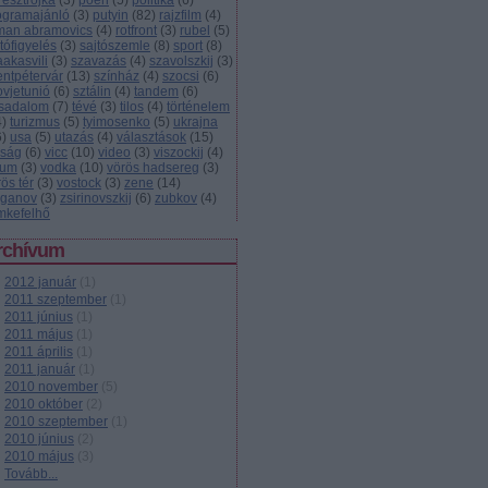
resztrojka
(
3
)
poén
(
5
)
politika
(
6
)
ogramajánló
(
3
)
putyin
(
82
)
rajzfilm
(
4
)
man abramovics
(
4
)
rotfront
(
3
)
rubel
(
5
)
tófigyelés
(
3
)
sajtószemle
(
8
)
sport
(
8
)
aakasvili
(
3
)
szavazás
(
4
)
szavolszkij
(
3
)
entpétervár
(
13
)
színház
(
4
)
szocsi
(
6
)
ovjetunió
(
6
)
sztálin
(
4
)
tandem
(
6
)
rsadalom
(
7
)
tévé
(
3
)
tilos
(
4
)
történelem
4
)
turizmus
(
5
)
tyimosenko
(
5
)
ukrajna
6
)
usa
(
5
)
utazás
(
4
)
választások
(
15
)
lság
(
6
)
vicc
(
10
)
video
(
3
)
viszockij
(
4
)
zum
(
3
)
vodka
(
10
)
vörös hadsereg
(
3
)
ös tér
(
3
)
vostock
(
3
)
zene
(
14
)
uganov
(
3
)
zsirinovszkij
(
6
)
zubkov
(
4
)
mkefelhő
rchívum
2012 január
(
1
)
2011 szeptember
(
1
)
2011 június
(
1
)
2011 május
(
1
)
2011 április
(
1
)
2011 január
(
1
)
2010 november
(
5
)
2010 október
(
2
)
2010 szeptember
(
1
)
2010 június
(
2
)
2010 május
(
3
)
Tovább
...