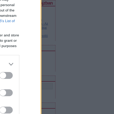
legjobb posztok a spájzban
 personal
out of the
Kvász-kiskáté kezdőknek és
 downstream
haladóknak
Legendás dallamok - Katyusa
B’s List of
Cseburáska és Krokodil Géna - Az
orosz animációs filmek legjobbjai
Tanuljunk oroszul!
er and store
Legendás dallamok - Fekete holló
to grant or
ed purposes
edvenc blogjaink
Szláv virtus
Lajtától Volgáig
Közel-Kelet Blog
Orosz mozi
eresés
eedek
RSS 2.0