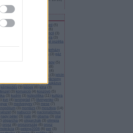
Hogyan keresi az orosz?
ímkék
házia
(
6
)
abramovics
(
3
)
abszurd
(
5
)
resszió
(
3
)
alekszij
(
3
)
alkohol
(
6
)
imáció
(
13
)
autó
(
3
)
british council
(
3
)
lvár
(
3
)
bush
(
4
)
cccp
(
4
)
cenzúra
(
3
)
ecsenföld
(
4
)
déli áramlat
(
5
)
dél oszétia
demokrácia
(
5
)
elnök
(
3
)
nökválasztás
(
8
)
energia
(
3
)
esterházy
eu
(
9
)
film
(
11
)
foci
(
5
)
gabona
(
3
)
gáz
5
)
gazdaság
(
29
)
gazprom
(
25
)
zvezeték
(
8
)
gázvita
(
5
)
gorbacsov
(
5
)
úzia
(
12
)
gyurcsány
(
5
)
háború
(
8
)
dorkovszkij
(
4
)
hoki
(
3
)
infláció
(
4
)
erjú
(
3
)
irodalom
(
7
)
janukovics
(
3
)
jelcin
juscsenko
(
5
)
kampány
(
3
)
karácsony
karikatúra
(
6
)
kaszparov
(
3
)
kaukázus
kémkedés
(
3
)
képek
(
6
)
kína
(
3
)
tészet
(
3
)
korrupció
(
4
)
koszovó
(
5
)
tika
(
3
)
kudrin
(
3
)
külpolitika
(
11
)
kultúra
5
)
kvn
(
4
)
leningrád
(
7
)
litvinyenko
(
3
)
gyar
(
3
)
medvegyev
(
70
)
mese
(
7
)
nopólium
(
3
)
montázs
(
3
)
moszkva
(
14
)
vészet
(
5
)
nabucco
(
4
)
nacionalizmus
nagy péter
(
3
)
nato
(
6
)
obama
(
3
)
olaj
2
)
oligarcha
(
4
)
oligarchák
(
3
)
olimpia
1
)
orosz
(
8
)
oroszország
(
6
)
orosz
mokrácia
(
3
)
peking2008
(
6
)
per
(
3
)