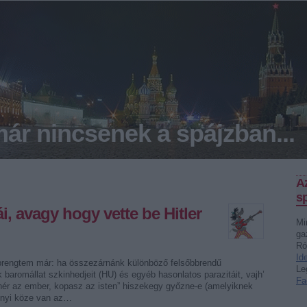
ár nincsenek a spájzban...
A
sp
, avagy hogy vette be Hitler
Mi
ga
Ró
Id
prengtem már: ha összezárnánk különböző felsőbbrendű
Le
baromállat szkinhedjeit (HU) és egyéb hasonlatos parazitáit, vajh’
Fa
ehér az ember, kopasz az isten” hiszekegy győzne-e (amelyiknek
nnyi köze van az…