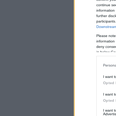
continue se
information 
further disc
participants
Downstream 
Please note
information 
deny consent
in below Go
Persona
I want t
Opted 
I want t
Opted 
I want 
Advertis