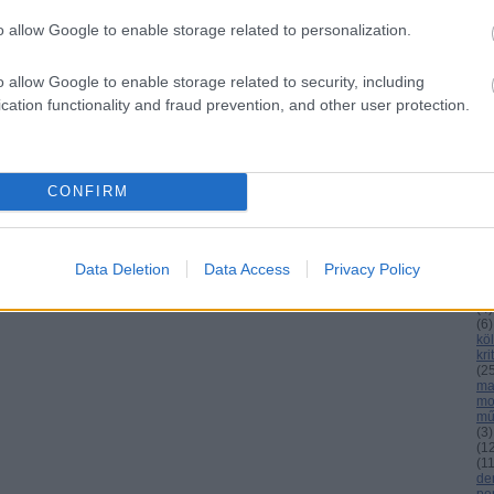
o allow Google to enable storage related to personalization.
C
o allow Google to enable storage related to security, including
ab
cation functionality and fraud prevention, and other user protection.
ag
an
bu
cs
(
8
)
el
CONFIRM
(
3
)
(
3
gá
gr
ho
Data Deletion
Data Access
Privacy Policy
int
(
4
)
(
4
)
(
6
)
köl
kri
(
2
ma
mo
mű
(
3
)
(
1
(
1
de