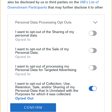
also be disclosed by us to third parties on the
IAB’s List of
Volk
•
2009. június 17.
1
Downstream Participants
that may further disclose it to other
third parties.
Szomorkás, melankólikus műfaj a románc. És
Please note that this website/app uses one or more Google
Personal Data Processing Opt Outs
hogy kinek az előadásában hallhatjuk alant? A
services and may gather and store information including but
végére kiderül. Bizony, ez Mihail Szergejevics
not limited to your visit or usage behaviour. You may click to
I want to opt-out of the Sharing of my
Gorbacsov, aki idén már nem először ad hírt
personal data.
grant or deny consent to Google and its third-party tags to
magáról. Most - összefogva…
Opted In
use your data for below specified purposes in below Google
consent section.
I want to opt-out of the Sale of my
Putyin, a modern Néró
Personal Data.
Opted In
Nyeznajka
•
2009. január 20.
0
I want to opt-out of processing my
Personal Data for Targeted Advertising.
Opted In
37 millió rubelért, azaz több mint 237 millió
forintért kelt el Vlagyimir Putyin festménye egy
I want to opt-out of Collection, Use,
szombati árverésen. Mielőtt még kinyílna a bicska a
Retention, Sale, and/or Sharing of my
Personal Data that Is Unrelated with the
zsebünkben, hogy ez az újkori Néró az után, hogy
Purposes for which it was collected.
utcát neveznek el róla, még képes álművészetével
Opted Out
rombolni a…
CONFIRM
Google consents