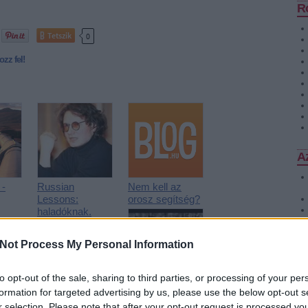
R
Tetszik
0
ozz fel!
Az
 -
Russian
Nem kell az
Lessons:
orosz segítség?
haladóknak.
Andrej
Nyekraszov,
Not Process My Personal Information
Olga Konszkaja
to opt-out of the sale, sharing to third parties, or processing of your per
formation for targeted advertising by us, please use the below opt-out s
Andrew Vajna és
a Jégmezők
r selection. Please note that after your opt-out request is processed y