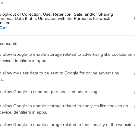
In
Válasz erre
o opt-out of Collection, Use, Retention, Sale, and/or Sharing
ersonal Data that Is Unrelated with the Purposes for which it
lected.
fustbombak-robbantak-az-ukran-parlamentben-egy-oroszukran-
Out
Fr
consents
Válasz erre
o allow Google to enable storage related to advertising like cookies on
evice identifiers in apps.
fustbombak-robbantak-az-ukran-parlamentben-egy-oroszukran-
o allow my user data to be sent to Google for online advertising
s.
Válasz erre
to allow Google to send me personalized advertising.
sztrálj
! ‐
Belépés Facebookkal
o allow Google to enable storage related to analytics like cookies on
evice identifiers in apps.
o allow Google to enable storage related to functionality of the website
SÜTI BEÁLLÍTÁSOK MÓDOSÍTÁSA