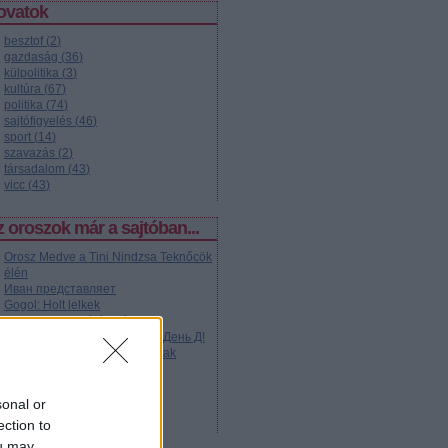
ovatok
besztof
(
2
)
gazdaság
(
36
)
külpolitika
(
3
)
kultúra
(
67
)
politika
(
74
)
sajtófigyelés
(
46
)
sport
(
14
)
szavazás
(
2
)
társadalom
(
43
)
vicc
(
43
)
 oroszok már a sajtóban...
Orosz Medve a Tini Nindzsa Teknőcök
élén
Иван представляет
Gogol: Holt lelkek
A Kandinszkij-díj árnyéka
Komman... akarom mondani: День Д!
Moszkva közepén szlalomoztak
Kétezer kép Szibériából
A Romanovok misztikuma
Autogram Jurij Gagarintól
sonal or
Sztálin pimp
ection to
ou may