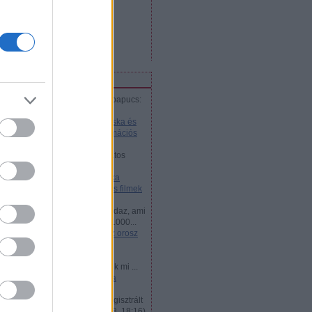
bejegyzések
,
kommentek
Atom
bejegyzések
,
kommentek
iss topikok
marlechka:
@pipacsaripacspapucs:
Akkor most helyesen is al...
(
2018.01.26. 14:51
)
Cseburáska és
Krokodil Géna - Az orosz animációs
filmek legjobbjai
jani57:
Nemtudomka csodálatos
kalandjai volt életem első...
(
2016.12.24. 03:21
)
Nyeznajka
kalandjai - az orosz animációs filmek
legjobbjai
Zsolt Dubovánszky:
Ime mindaz, ami
kell az orosz vizumhoz www.1000...
(
2015.07.21. 18:40
)
Mi kell az orosz
vízumhoz?
dohog:
Az ukran látnok
Hruscsov,megmondta: leszünk mi ...
(
2014.05.04. 14:44
)
50 éves a
Hruscsov-anekdota
DXN:
VKontakte 200 millió regisztrált
felhasználójáva...
(
2013.05.18. 18:16
)