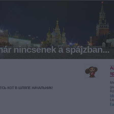
ár nincsenek a spájzban...
A
sp
Mi
ga
ДЕСЬ КОТ В ШЛЯПЕ НАЧАЛЬНИК!
Ró
Id
Le
Fa