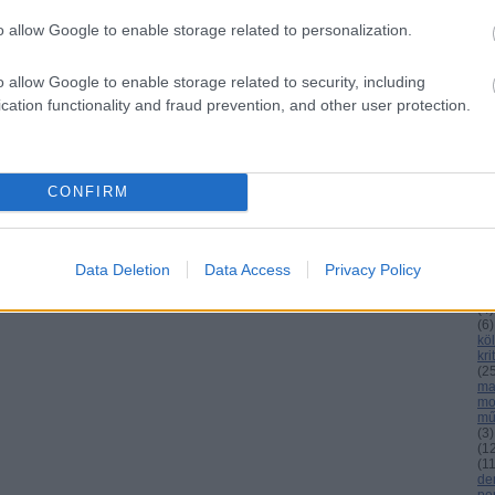
o allow Google to enable storage related to personalization.
C
o allow Google to enable storage related to security, including
ab
cation functionality and fraud prevention, and other user protection.
ag
an
bu
cs
(
8
)
el
CONFIRM
(
3
)
(
3
gá
gr
ho
Data Deletion
Data Access
Privacy Policy
int
(
4
)
(
4
)
(
6
)
köl
kri
(
2
ma
mo
mű
(
3
)
(
1
(
1
de