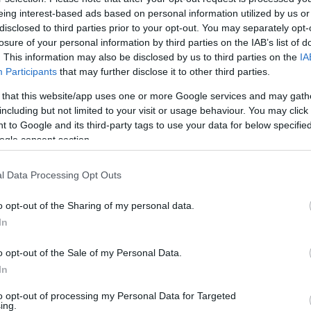
A 
lovagja
eing interest-based ads based on personal information utilized by us or
disclosed to third parties prior to your opt-out. You may separately opt-
losure of your personal information by third parties on the IAB’s list of
. This information may also be disclosed by us to third parties on the
IA
ackback/id/1863349
Participants
that may further disclose it to other third parties.
 that this website/app uses one or more Google services and may gath
sználói tartalomnak minősülnek, értük a
szolgáltatás technikai
üzemeltetője semmilyen felelősséget nem vállal,
including but not limited to your visit or usage behaviour. You may click 
ztőjéhez. Részletek a
Felhasználási feltételekben
és az
adatvédelmi tájékoztatóban
.
 to Google and its third-party tags to use your data for below specifi
K
ogle consent section.
reklamáltam a kevés poszt miatt? Mindenesetre vékonyka anyag
l Data Processing Opt Outs
Válasz erre
o opt-out of the Sharing of my personal data.
K
In
lesz index címlap:
o opt-out of the Sale of my Personal Data.
In
Válasz erre
F
to opt-out of processing my Personal Data for Targeted
ing.