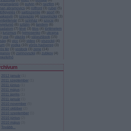
resztrojka
(
3
)
poén
(
5
)
politika
(
6
)
ogramajánló
(
3
)
putyin
(
82
)
rajzfilm
(
4
)
man abramovics
(
4
)
rotfront
(
3
)
rubel
(
5
)
tófigyelés
(
3
)
sajtószemle
(
8
)
sport
(
8
)
aakasvili
(
3
)
szavazás
(
4
)
szavolszkij
(
3
)
entpétervár
(
13
)
színház
(
4
)
szocsi
(
6
)
ovjetunió
(
6
)
sztálin
(
4
)
tandem
(
6
)
rsadalom
(
7
)
tévé
(
3
)
tilos
(
4
)
történelem
4
)
turizmus
(
5
)
tyimosenko
(
5
)
ukrajna
6
)
usa
(
5
)
utazás
(
4
)
választások
(
15
)
lság
(
6
)
vicc
(
10
)
video
(
3
)
viszockij
(
4
)
zum
(
3
)
vodka
(
10
)
vörös hadsereg
(
3
)
ös tér
(
3
)
vostock
(
3
)
zene
(
14
)
uganov
(
3
)
zsirinovszkij
(
6
)
zubkov
(
4
)
mkefelhő
rchívum
2012 január
(
1
)
2011 szeptember
(
1
)
2011 június
(
1
)
2011 május
(
1
)
2011 április
(
1
)
2011 január
(
1
)
2010 november
(
5
)
2010 október
(
2
)
2010 szeptember
(
1
)
2010 június
(
2
)
2010 május
(
3
)
Tovább
...