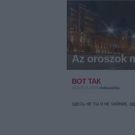
Az oroszok m
BОТ ТАК
2010.03.23. 20:04
cheburashka
ЗДЕСЬ НЕ ТЫ И НЕ ЧАЙНИК, З