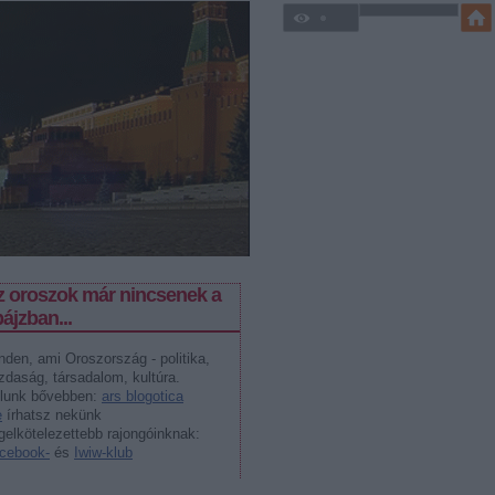
z oroszok már nincsenek a
ájzban...
nden, ami Oroszország - politika,
zdaság, társadalom, kultúra.
lunk bővebben:
ars blogotica
e
írhatsz nekünk
gelkötelezettebb rajongóinknak:
cebook-
és
Iwiw-klub