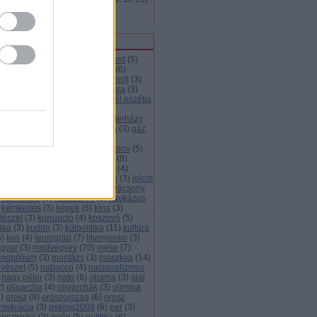
Hogyan keresi az orosz?
ímkék
házia
(
6
)
abramovics
(
3
)
abszurd
(
5
)
resszió
(
3
)
alekszij
(
3
)
alkohol
(
6
)
imáció
(
13
)
autó
(
3
)
british council
(
3
)
lvár
(
3
)
bush
(
4
)
cccp
(
4
)
cenzúra
(
3
)
ecsenföld
(
4
)
déli áramlat
(
5
)
dél oszétia
demokrácia
(
5
)
elnök
(
3
)
nökválasztás
(
8
)
energia
(
3
)
esterházy
eu
(
9
)
film
(
11
)
foci
(
5
)
gabona
(
3
)
gáz
5
)
gazdaság
(
29
)
gazprom
(
25
)
zvezeték
(
8
)
gázvita
(
5
)
gorbacsov
(
5
)
úzia
(
12
)
gyurcsány
(
5
)
háború
(
8
)
dorkovszkij
(
4
)
hoki
(
3
)
infláció
(
4
)
erjú
(
3
)
irodalom
(
7
)
janukovics
(
3
)
jelcin
juscsenko
(
5
)
kampány
(
3
)
karácsony
karikatúra
(
6
)
kaszparov
(
3
)
kaukázus
kémkedés
(
3
)
képek
(
6
)
kína
(
3
)
tészet
(
3
)
korrupció
(
4
)
koszovó
(
5
)
tika
(
3
)
kudrin
(
3
)
külpolitika
(
11
)
kultúra
5
)
kvn
(
4
)
leningrád
(
7
)
litvinyenko
(
3
)
gyar
(
3
)
medvegyev
(
70
)
mese
(
7
)
nopólium
(
3
)
montázs
(
3
)
moszkva
(
14
)
vészet
(
5
)
nabucco
(
4
)
nacionalizmus
nagy péter
(
3
)
nato
(
6
)
obama
(
3
)
olaj
2
)
oligarcha
(
4
)
oligarchák
(
3
)
olimpia
1
)
orosz
(
8
)
oroszország
(
6
)
orosz
mokrácia
(
3
)
peking2008
(
6
)
per
(
3
)