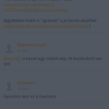
www.youtube.com/watch?
v=QE0vqvvwR2o&feature=related
(egyébként hokit is "igráltak" a jó kazah atyafiak:
www.youtube.com/watch?v=x63KOmKPHpY
)
Neménvótam
16 éve
@wmitty
: a kazah egy másik nép, itt kozákokról van
szó
elsevero
16 éve
Gyozskin lesz az a Gyezskin.