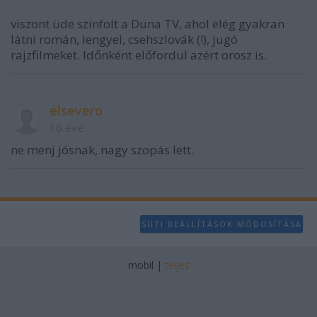
viszont üde színfolt a Duna TV, ahol elég gyakran
látni román, lengyel, csehszlovák (!), jugó
rajzfilmeket. Időnként előfordul azért orosz is.
elsevero
16 éve
ne menj jósnak, nagy szopás lett.
SÜTI BEÁLLÍTÁSOK MÓDOSÍTÁSA
mobil
|
teljes