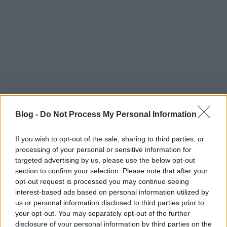
Címkék:
sport
rajzfilm
hoki
Blog -
Do Not Process My Personal Information
If you wish to opt-out of the sale, sharing to third parties, or
processing of your personal or sensitive information for
targeted advertising by us, please use the below opt-out
Ajánlott bejegyzések:
section to confirm your selection. Please note that after your
opt-out request is processed you may continue seeing
interest-based ads based on personal information utilized by
Putyin, Medvegyev és az orosz
us or personal information disclosed to third parties prior to
tudatlanság fátyla
your opt-out. You may separately opt-out of the further
disclosure of your personal information by third parties on the