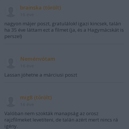
brainska (törölt)
16 éve
nagyon májer poszt, gratulálok! igazi kincsek, talán
ha 35 éve láttam ezt a filmet (ja, és a Hagymácskát is
persze!)
Neménvótam
16 éve
Lassan jöhetne a márciusi poszt
mig8 (törölt)
16 éve
Valóban nem szokták manapság az orosz
rajzfilmeket levetíteni, de talán azért mert nincs rá
igény.