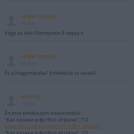
vidéki suttyó
16 éve
Vagy az Ivan Szemjonov 3 napja-t.
vidéki suttyó
16 éve
És a Hagymácska? Emlékszik rá valaki?
wmitty
16 éve
Én erre emlékszem kiskoromból:
"Как казаки в футбол играли"_1/2
www.youtube.com/watch?v=M-l_RWselYc
"Как казаки в футбол играли"_2/2