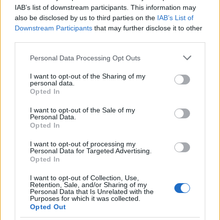
IAB’s list of downstream participants. This information may
also be disclosed by us to third parties on the
IAB’s List of
Hodorkovszkij a szabadság szimbóluma
Downstream Participants
that may further disclose it to other
third parties.
Please note that this website/app uses one or more Google
Personal Data Processing Opt Outs
services and may gather and store information including but
Russian Lessons: haladóknak. Andrej
not limited to your visit or usage behaviour. You may click to
I want to opt-out of the Sharing of my
Nyekraszov, Olga Konszkaja
personal data.
grant or deny consent to Google and its third-party tags to
Opted In
use your data for below specified purposes in below Google
consent section.
I want to opt-out of the Sale of my
Personal Data.
Opted In
Szétszakadt a tandem
I want to opt-out of processing my
Personal Data for Targeted Advertising.
Opted In
Az emlékezetpolitikai csomó kioldása: a
I want to opt-out of Collection, Use,
Retention, Sale, and/or Sharing of my
György-szalag
Personal Data that Is Unrelated with the
Purposes for which it was collected.
Opted Out