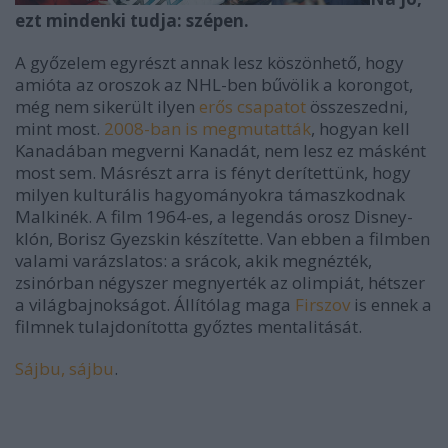
ezt mindenki tudja: szépen.
A győzelem egyrészt annak lesz köszönhető, hogy
amióta az oroszok az NHL-ben bűvölik a korongot,
még nem sikerült ilyen
erős csapatot
összeszedni,
mint most.
2008-ban is megmutatták
, hogyan kell
Kanadában megverni Kanadát, nem lesz ez másként
most sem. Másrészt arra is fényt derítettünk, hogy
milyen kulturális hagyományokra támaszkodnak
Malkinék. A film 1964-es, a legendás orosz Disney-
klón, Borisz Gyezskin készítette. Van ebben a filmben
valami varázslatos: a srácok, akik megnézték,
zsinórban négyszer megnyerték az olimpiát, hétszer
a világbajnokságot. Állítólag maga
Firszov
is ennek a
filmnek tulajdonította győztes mentalitását.
Sájbu, sájbu
.