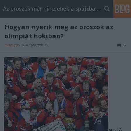
Az oroszok már nincsenek a spájzban...
Hogyan nyerik meg az oroszok az
olimpiát hokiban?
misa_80
•
2010. február 15.
12
Na jó,