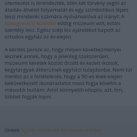
ütemezést is lerendezték, idén két törvény segíti az
átadás-átvétel folyamatát és egy szimbolikus lépés
teszi mindenki számára nyilvánvalóvá az irányt: A
novogyevicsi kolostor
eddig múzeum volt, eztán
szentély lesz. Egész szép kis ajándékot kapott az
ortodox egyház az év elején.
A kérdés persze az, hogy milyen következményei
lesznek annak, hogy a jelenleg szakszerűen,
múzeumi keretek között őrzött és kezelt ikonok,
kegytárgyak átkerülnek egyházi tulajdonba. Nem túl
merész az a feltételezés, hogy a 90-es évek elején
bekövetkezett ikonáradatot most fogja követni a
második hullám. Amit könnyebb ellopni, azt, hm,
többet fogják lopni.
Címkék:
egyház
művészet
ikon
putyin
ortodox