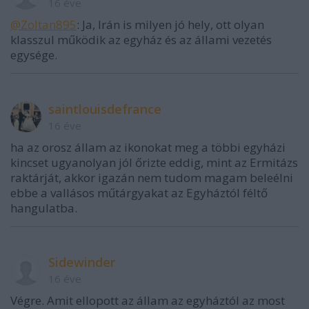
16 éve
@Zoltan895
: Ja, Irán is milyen jó hely, ott olyan
klasszul működik az egyház és az állami vezetés
egysége.
saintlouisdefrance
16 éve
ha az orosz állam az ikonokat meg a többi egyházi
kincset ugyanolyan jól őrizte eddig, mint az Ermitázs
raktárját, akkor igazán nem tudom magam beleélni
ebbe a vallásos műtárgyakat az Egyháztól féltő
hangulatba.
Sidewinder
16 éve
Végre. Amit ellopott az állam az egyháztól az most