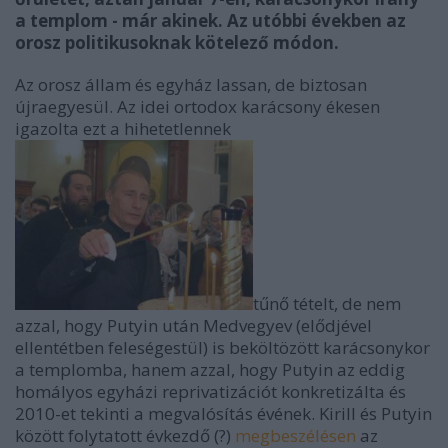
a templom - már akinek. Az utóbbi években az
orosz politikusoknak kötelező módon.
Az orosz állam és egyház lassan, de biztosan
újraegyesül. Az idei ortodox karácsony ékesen
igazolta ezt a hihetetlennek
tűnő tételt, de nem
azzal, hogy Putyin után Medvegyev (elődjével
ellentétben feleségestül) is beköltözött karácsonykor
a templomba, hanem azzal, hogy Putyin az eddig
homályos egyházi reprivatizációt konkretizálta és
2010-et tekinti a megvalósítás évének. Kirill és Putyin
között folytatott évkezdő (?)
megbeszélésen
az