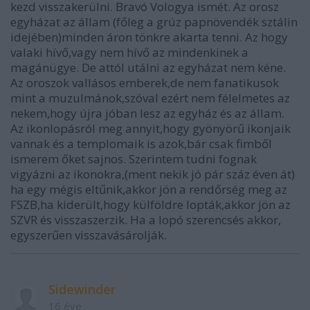
kezd visszakerülni. Bravó Vologya ismét. Az orosz
egyházat az állam (főleg a grúz papnövendék sztálin
idejében)minden áron tönkre akarta tenni. Az hogy
valaki hívő,vagy nem hívő az mindenkinek a
magánügye. De attól utálni az egyházat nem kéne.
Az oroszok vallásos emberek,de nem fanatikusok
mint a muzulmánok,szóval ezért nem félelmetes az
nekem,hogy újra jóban lesz az egyház és az állam.
Az ikonlopásról meg annyit,hogy gyönyörű ikonjaik
vannak és a templomaik is azok,bár csak fimből
ismerem őket sajnos. Szerintem tudni fognak
vigyázni az ikonokra,(ment nekik jó pár száz éven át)
ha egy mégis eltűnik,akkor jön a rendőrség meg az
FSZB,ha kiderült,hogy külföldre lopták,akkor jön az
SZVR és visszaszerzik. Ha a lopó szerencsés akkor,
egyszerűen visszavásárolják.
Sidewinder
16 éve