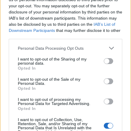
your opt-out. You may separately opt-out of the further
VAGY
disclosure of your personal information by third parties on the
IAB’s list of downstream participants. This information may
also be disclosed by us to third parties on the
IAB’s List of
Downstream Participants
that may further disclose it to other
third parties.
Please note that this website/app uses one or more Google
Personal Data Processing Opt Outs
Zoltan895
services and may gather and store information including but
16 éve
not limited to your visit or usage behaviour. You may click to
I want to opt-out of the Sharing of my
personal data.
lol, nevetséges az érvelésed... azért ne adjunk vissza
grant or deny consent to Google and its third-party tags to
Opted In
valamit a jogos tulajdonosnak, mert ö ugy sem tud
use your data for below specified purposes in below Google
consent section.
olyan jól vigyázni rá mint a tolvaj...
I want to opt-out of the Sale of my
Personal Data.
Opted In
I want to opt-out of processing my
Zoltan895
Personal Data for Targeted Advertising.
16 éve
Opted In
az a normális, ha az eddigi szélsőséges
I want to opt-out of Collection, Use,
szekuralizáció csak a 20. század kilengése marad. A
Retention, Sale, and/or Sharing of my
Personal Data that Is Unrelated with the
világ kezd helyrebillenni, és az az egészséges, ha az