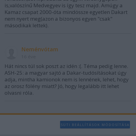
is,valószínű Medvegyev is így tesz majd. Amúgy a
Kamaz csapat 2000-óta mindössze egyetlen Dakart
nem nyert meg(azon a bizonyos egyen "csak"
másodikak lettek).
Neménvótam
16 éve
Hát nincs túl sok poszt az idén :(. Téma pedig lenne.
ASH-25: a magyar sajtó a Dakar-tudósításokat úgy
adja, mintha kamionok nem is lennének, lehet, hogy
az orosz fölény miatt? Jó, hogy legalább itt lehet
olvasni róla.
SÜTI BEÁLLÍTÁSOK MÓDOSÍTÁSA