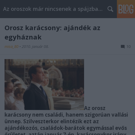
Az oroszok már nincsenek a spájzban...
Orosz karácsony: ajándék az
egyháznak
misa_80
•
2010. január 08.
10
Az orosz
karácsony nem családi, hanem szigorúan vallási
ünnep. Szilveszterkor elintézik ezt az
ajándékozós, családok-barátok egymással evős
őrületet, aztán január 7-én, karácsonykor irány