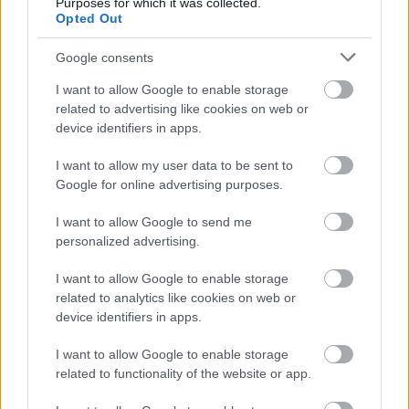
Purposes for which it was collected.
egyház és az állam egységben van, nem egymás
Opted Out
ellen.
Google consents
I want to allow Google to enable storage
ezsolt
related to advertising like cookies on web or
device identifiers in apps.
16 éve
két hatalom, erő egyesül, az miért jó?
I want to allow my user data to be sent to
Az egyház a gondolatokat is szeretné kontrollállálni,
Google for online advertising purposes.
a jelenlegi állam pedig a pénzügyeket.
I want to allow Google to send me
lassan kötelező lesz vallásosnak lenni, lásd,
personalized advertising.
templomba járni, megyónni a bűnöket, netán
I want to allow Google to enable storage
pénzért feloldozást venni... ha nem vagy hívő, nem is
related to analytics like cookies on web or
lehetsz sikeres ember...
device identifiers in apps.
miiii, nem vagy hívő, hát mi majd hívőt faragunk
I want to allow Google to enable storage
belőled ...
related to functionality of the website or app.
1984