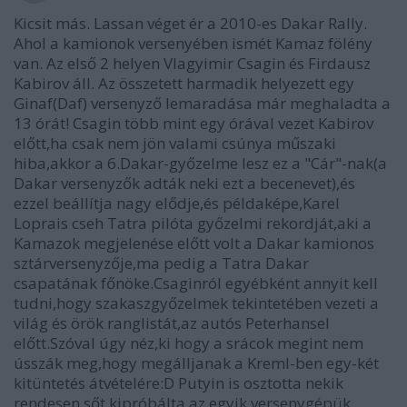
Kicsit más. Lassan véget ér a 2010-es Dakar Rally.
Ahol a kamionok versenyében ismét Kamaz fölény
van. Az első 2 helyen Vlagyimir Csagin és Firdausz
Kabirov áll. Az összetett harmadik helyezett egy
Ginaf(Daf) versenyző lemaradása már meghaladta a
13 órát! Csagin több mint egy órával vezet Kabirov
előtt,ha csak nem jön valami csúnya műszaki
hiba,akkor a 6.Dakar-győzelme lesz ez a "Cár"-nak(a
Dakar versenyzők adták neki ezt a becenevet),és
ezzel beállítja nagy elődje,és példaképe,Karel
Loprais cseh Tatra pilóta győzelmi rekordját,aki a
Kamazok megjelenése előtt volt a Dakar kamionos
sztárversenyzője,ma pedig a Tatra Dakar
csapatának főnöke.Csaginról egyébként annyit kell
tudni,hogy szakaszgyőzelmek tekintetében vezeti a
világ és örök ranglistát,az autós Peterhansel
előtt.Szóval úgy néz,ki hogy a srácok megint nem
ússzák meg,hogy megálljanak a Kreml-ben egy-két
kitüntetés átvételére:D Putyin is osztotta nekik
rendesen,sőt kipróbálta az egyik versenygépük