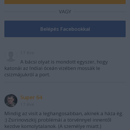
VAGY
17 éve
A bácsi olyat is mondott egyszer, hogy
katonái az Indiai óceán vizében mossák le
csizmájukról a port.
Super 64
17 éve
Mindig az visít a leghangosabban, akinek a háza ég.
:) Zsirinovszkij problémái a törvénnyel innentől
kezdve komolytalanok. (A személye miatt.)