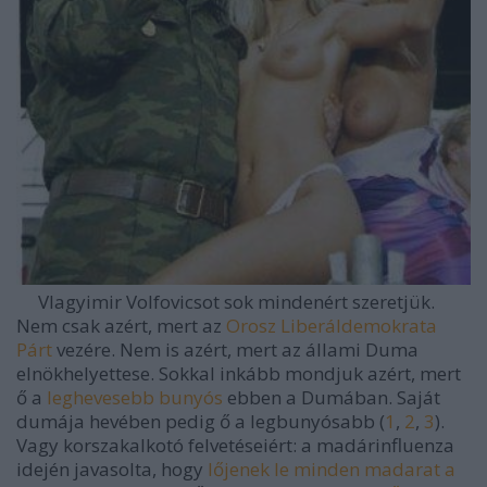
Vlagyimir Volfovicsot sok mindenért szeretjük.
Nem csak azért, mert az
Orosz Liberáldemokrata
Párt
vezére. Nem is azért, mert az állami Duma
elnökhelyettese. Sokkal inkább mondjuk azért, mert
ő a
leghevesebb bunyós
ebben a Dumában. Saját
dumája hevében pedig ő a legbunyósabb (
1
,
2
,
3
).
Vagy korszakalkotó felvetéseiért: a madárinfluenza
idején javasolta, hogy
lőjenek le minden madarat a