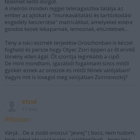
félelmet keltő dolgot.
A metrón minden reggel teleragasztva találja az
ember az ajtókat a "munkavállalási és tartózkodási
engedély beszerzése" matricákkal, amelyeket estére
gondos kezek lekaparnak, lemosnak, eltüntetnek...
Tény a náci eszmék terjedése Oroszhonban is kézzel
fogható és persze hogy Otyec Zsiri éppen az őt érintő
törvény ellen ágál. Őt szorítja leginkább a cipő.
De mint mondtam, igazából fogalmam sincs mitől
gyökér-eznek az oroszok és mitől félnek valójában?
Vagyis mit is lovagol meg valójában Zsirinovszkij?
efzsé
17 éve
@Martian
:
Várjá... De a zsidó oroszul "jevrej" ( bocs, nem tudom,
hogy lehet ide varázsolni a cirillbetűket)... hogy lesz