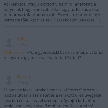
Az Ikarusos interjú okozott vidám pillanatokat, a
hülyének fingja sem volt róla, hogy az Ikarus akkor
már orosz tulajdonban volt. És ezt a riporter meg is
kérdezte tőle. Azt hiszitek, visszakozott? Akkorse'! :D
Volk
17 éve
@phaidros
: F*sza gyerek ez!:) És ez az interjú valahol
megvan, vagy te is csak hallottad/láttad?
BéLóg
17 éve
Milyen érdekes, amikor moszkvai "orosz" oroszok
(sic) az utcán a szemetet és a lerakott üres üvegeket
kesztyű nélkül kézzel szedegető/gyűjtő láthatóan
ázsiai vonásokat viselő embereket "lecsurkázzák" a