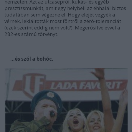
nemzeten. Azt az utcaseprői, kukás- és egyéb
presztízsmunkát, amit egy helybeli az éhhalál biztos
tudatában sem végezne el. Hogy elejét vegyék a
vérnek, lekiáltották most föntről a zéró-toleranciát
(ezek szerint eddig nem volt?). Megerősítve evvel a
282-es számú törvényt.
…és szól a bohóc.