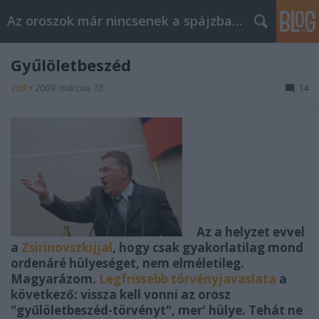
Az oroszok már nincsenek a spájzban...
Gyűlöletbeszéd
Volk
•
2009. március 18.
14
Az a helyzet evvel
a
Zsirinovszkijjal
, hogy csak gyakorlatilag mond
ordenáré hülyeséget, nem elméletileg.
Magyarázom.
Legfrissebb törvényjavaslata
a
következő: vissza kell vonni az orosz
"gyűlöletbeszéd-törvényt", mer' hülye. Tehát ne