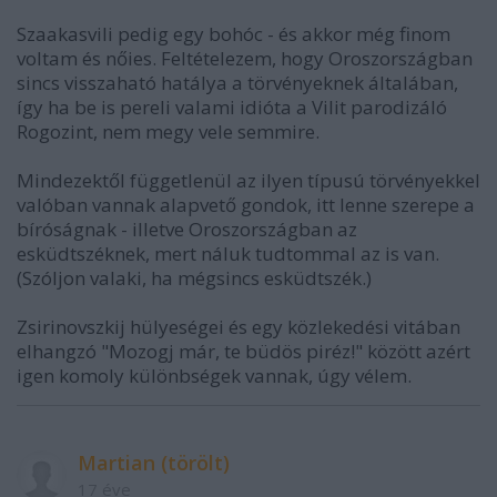
Szaakasvili pedig egy bohóc - és akkor még finom
voltam és nőies. Feltételezem, hogy Oroszországban
sincs visszaható hatálya a törvényeknek általában,
így ha be is pereli valami idióta a Vilit parodizáló
Rogozint, nem megy vele semmire.
Mindezektől függetlenül az ilyen típusú törvényekkel
valóban vannak alapvető gondok, itt lenne szerepe a
bíróságnak - illetve Oroszországban az
esküdtszéknek, mert náluk tudtommal az is van.
(Szóljon valaki, ha mégsincs esküdtszék.)
Zsirinovszkij hülyeségei és egy közlekedési vitában
elhangzó "Mozogj már, te büdös piréz!" között azért
igen komoly különbségek vannak, úgy vélem.
Martian (törölt)
17 éve