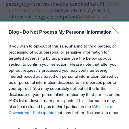
igazságügyi szervek ide-oda csapkodnak. Pl.
2006-
ban
Ahmed Zakajev
emigrációban élő csecsen
politikusnak, vagy a szentpétervári
Memorial
jogvédő központnak
a tavaly decemberi
házkutatással, nem is beszélve az első elítélt orosz
Blog -
Do Not Process My Personal Information
bloggerről (
EN
,
RU
). Ő mondjuk igazán meg is
érdemelte, egy livejournal-os kommentben a
If you wish to opt-out of the sale, sharing to third parties, or
rendőrséget gyanúsítgatta, hogy felhasználják őket
processing of your personal or sensitive information for
a választásokban.
targeted advertising by us, please use the below opt-out
section to confirm your selection. Please note that after your
Tehát a kormány keményen a helyén tartja a
opt-out request is processed you may continue seeing
jogszabályt, a demokrácia kritikus hangjával pedig
interest-based ads based on personal information utilized by
kicsit megugattatja, hogy ellenzékibb legyen az
us or personal information disclosed to third parties prior to
ellenzék, és ezzel egyidőben - lévén Zsirinovszkij úr
your opt-out. You may separately opt-out of the further
mindenek felett Putyin párti - látszódjék az önkritika.
disclosure of your personal information by third parties on the
De túl komolyan azért ne vegyük Zsirinovszkij úr
IAB’s list of downstream participants. This information may
beadványát. Főleg annak tudatában ne, hogy eddig
also be disclosed by us to third parties on the
IAB’s List of
16 év alatt csak egy törvénytervezete jutott át a
Downstream Participants
that may further disclose it to other
Dumán, és az is – eddig – csak első olvasatban.
third parties.
Please note that this website/app uses one or more Google