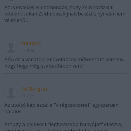
Az is érdekes ellentmondás, hogy Zsirinovszkijt
odakint sokan Zsidinovszkijnak becézik, nyilván nem
véletlenül...
massziv
17 éve
ÁÁÁ ez a vonatból kilövöldözös műsorszám kemény,
hogy hogy még szabadlábon van?
ToMorgan
17 éve
Az utolsó kép azzal a "virágcsokorral" egyszerűen
halálos.
Amúgy a belinkelt "leghevesebb búnyóját" elnézve,
megtestesíti azt a tipikus emberfajtát, akinek