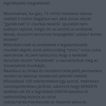
legmélyebb megvetéssel.
Moszkvának, ha igaz, 15 millió hivatalos lakosa
mellett 5 millió illegálisa van, akik ázsiai részét
"gyökérnek" (= csurka) nevezik. Igazából nem
tudtam rájönni, mégis mi az amitől az emberek
félnek, muszlim terrorista fenyegetés? rablás? élettér
elvitele?
Miközben ezek az emeberek a legalantasabb
munkát végzik, amit valószínűleg "orosz" orosz soha
nem tenne. Az sem valószínű, hogy a kevésbé
tanultak olcsón "elszednék" a nacsalnyikok meg az
inzsenyérek munkáját...
Ráadásul az óriási és mindenre kiterjedő permanens
rendőri és katonai rendészeti jelenlét mellett
(főutalknál 100 mérterenként egy poszt), metróban
csomópontokban járőrök, valamint hogy MINDEN
boltban ott áll a leginkább OMON kabátos őr
valószínűleg kizárja az utcai
rablás/verés/markecolás és hasonló véres és