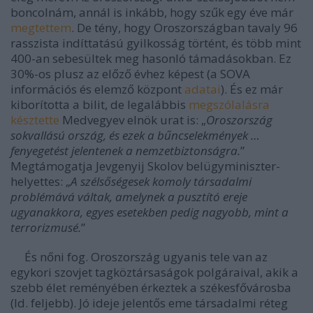
boncolnám, annál is inkább, hogy szűk egy éve már
megtettem
. De tény, hogy Oroszországban tavaly 96
rasszista indíttatású gyilkosság történt, és több mint
400-an sebesültek meg hasonló támadásokban. Ez
30%-os plusz az előző évhez képest (a SOVA
információs és elemző központ
adatai
). És ez már
kiborította a bilit, de legalábbis
megszólalásra
késztette
Medvegyev elnök urat is: „
Oroszország
sokvallású ország, és ezek a bűncselekmények …
fenyegetést jelentenek a nemzetbiztonságra.
”
Megtámogatja Jevgenyij Skolov belügyminiszter-
helyettes: „
A szélsőségesek komoly társadalmi
problémává váltak, amelynek a pusztító ereje
ugyanakkora, egyes esetekben pedig nagyobb, mint a
terrorizmusé.
”
És nőni fog. Oroszország ugyanis tele van az
egykori szovjet tagköztársaságok polgáraival, akik a
szebb élet reményében érkeztek a székesfővárosba
(ld. feljebb). Jó ideje jelentős eme társadalmi réteg