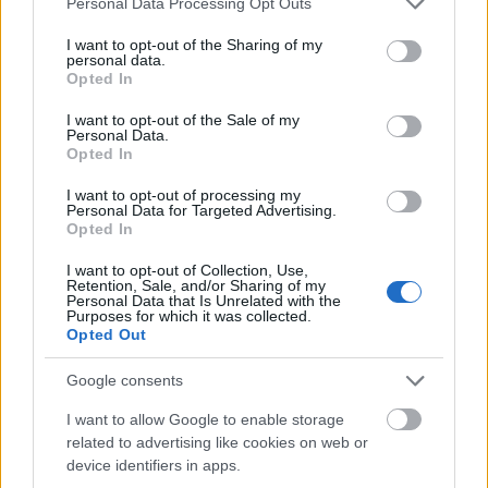
U. i.: Én azért várom, hogy mikor sül el visszafele a
Personal Data Processing Opt Outs
mordály. Mondjuk valaki be találja perelni
services and may gather and store information including but
Dmitrij
not limited to your visit or usage behaviour. You may click to
I want to opt-out of the Sharing of my
Rogozint
, Oroszország jelenlegi NATO-nagykövetét
personal data.
grant or deny consent to Google and its third-party tags to
azért a
Szaakasvili paródiáért
, amelyet a Duma
Opted In
use your data for below specified purposes in below Google
ülésén rögtönzött még 2006-ban, két évvel a grúz-
consent section.
oszét pengeváltogatás előtt. Nem is beszélve
I want to opt-out of the Sale of my
Personal Data.
magáról Zsirinovszkij úrról, akit a kazah legfőbb
Opted In
ügyész 2005-ben már
ki is kezdett
a 282-es alapján,
miután a nagy gondolkodó azt mondta: „
Nincs kazah
I want to opt-out of processing my
Personal Data for Targeted Advertising.
nyelv, és írásbeliség se volt. Egyáltalán nincs ott semmi.
”
Opted In
Kemény lesz kifizetniük a 100 ezer rubelt, mert hogy
sittet nem kapnak, az hétszentség.
I want to opt-out of Collection, Use,
Retention, Sale, and/or Sharing of my
Personal Data that Is Unrelated with the
Purposes for which it was collected.
Opted Out
Google consents
I want to allow Google to enable storage
related to advertising like cookies on web or
device identifiers in apps.