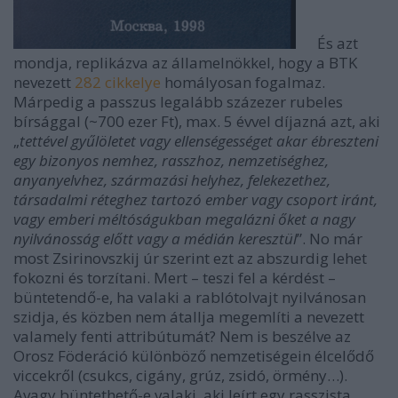
És azt
mondja, replikázva az államelnökkel, hogy a BTK
nevezett
282 cikkelye
homályosan fogalmaz.
Márpedig a passzus legalább százezer rubeles
bírsággal (~700 ezer Ft), max. 5 évvel díjazná azt, aki
„
tettével gyűlöletet vagy ellenségességet akar ébreszteni
egy bizonyos nemhez, rasszhoz, nemzetiséghez,
anyanyelvhez, származási helyhez, felekezethez,
társadalmi réteghez tartozó ember vagy csoport iránt,
vagy emberi méltóságukban megalázni őket a nagy
nyilvánosság előtt vagy a médián keresztül
”. No már
most Zsirinovszkij úr szerint ezt az abszurdig lehet
fokozni és torzítani. Mert – teszi fel a kérdést –
büntetendő-e, ha valaki a rablótolvajt nyilvánosan
szidja, és közben nem átallja megemlíti a nevezett
valamely fenti attribútumát? Nem is beszélve az
Orosz Föderáció különböző nemzetiségein élcelődő
viccekről (csukcs, cigány, grúz, zsidó, örmény…).
Avagy büntethető-e valaki, aki leírt egy rasszista