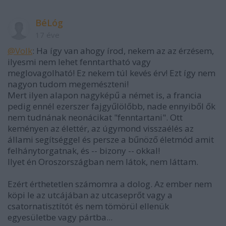
BéLóg
17 éve
@Volk
: Ha így van ahogy írod, nekem az az érzésem,
ilyesmi nem lehet fenntartható vagy
meglovagolható! Ez nekem túl kevés érv! Ezt így nem
nagyon tudom megemészteni!
Mert ilyen alapon nagyképű a német is, a francia
pedig ennél ezerszer fajgyűlölőbb, nade ennyiből ők
nem tudnának neonácikat "fenntartani". Ott
keményen az élettér, az úgymond visszaélés az
állami segítséggel és persze a bűnöző életmód amit
felhánytorgatnak, és -- bizony -- okkal!
Ilyet én Oroszországban nem látok, nem láttam.
Ezért érthetetlen számomra a dolog. Az ember nem
köpi le az utcájában az utcaseprőt vagy a
csatornatisztítót és nem tömörül ellenük
egyesületbe vagy pártba...