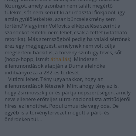
lózungot, amely azonban nem talált megértő
fülekre, sőt nem került ki az íróasztal fiókjából, így
aztán gyűlöletkeltés, azaz bűncselekmény sem
történt? Vlagyimir Volfovics elképzelése szerint a
szándékot elítélni nem lehet, csak a tettet (vitatható
retorika). Más szemszögből pedig ha valaki sértőnek
érez egy megjegyzést, amelynek nem volt célja
megsérteni bárkit is, a törvény szintúgy téves, sőt
(hopp-hopp, ismét
áthallás
). Mindezen
ellentmondások alapján a Duma alelnöke
indítványozza a 282-es törlését.
Vitázni lehet. Tény ugyanakkor, hogy az
ellentmondások léteznek. Mint ahogy tény az is,
hogy Zsirinovszkij úr és pártja népszerűségén, amely
neve ellenére erőteljes ultra-nacionalista attitűdjéről
híres, ez lendíthet. Populizmus ide vagy oda. De
egyéb is a törvénytervezet mögött a párt- és
önérdeken túl…