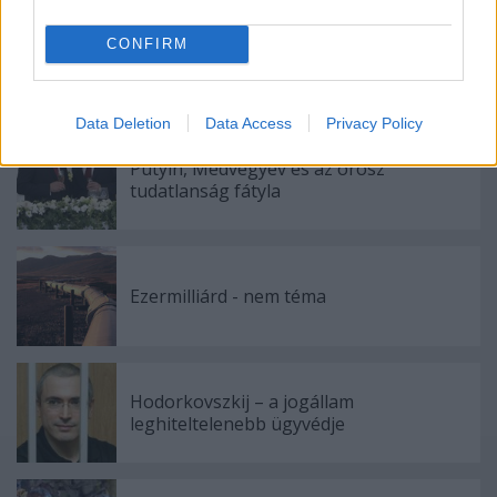
CONFIRM
Ajánlott bejegyzések:
Data Deletion
Data Access
Privacy Policy
Putyin, Medvegyev és az orosz
tudatlanság fátyla
Ezermilliárd - nem téma
Hodorkovszkij – a jogállam
leghiteltelenebb ügyvédje