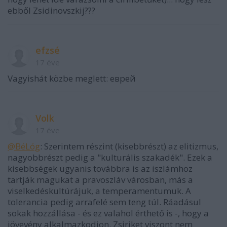
ebből Zsidinovszkij???
efzsé
17 éve
Vagyishát közbe meglett: eврей
Volk
17 éve
@BéLóg
: Szerintem részint (kisebbrészt) az elitizmus,
nagyobbrészt pedig a "kulturális szakadék". Ezek a
kisebbségek ugyanis továbbra is az iszlámhoz
tartják magukat a pravoszláv városban, más a
viselkedéskultúrájuk, a temperamentumuk. A
tolerancia pedig arrafelé sem teng túl. Ráadásul
sokak hozzállása - és ez valahol érthető is -, hogy a
jövevény alkalmazkodjon. Zsiriket viszont nem