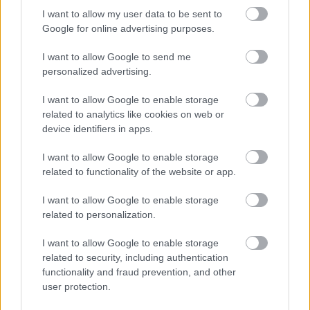
I want to allow my user data to be sent to
Google for online advertising purposes.
I want to allow Google to send me
personalized advertising.
I want to allow Google to enable storage
related to analytics like cookies on web or
device identifiers in apps.
I want to allow Google to enable storage
related to functionality of the website or app.
I want to allow Google to enable storage
related to personalization.
I want to allow Google to enable storage
Címkék:
botrány
verekedés
törvény
rasszizmus
related to security, including authentication
nacionalizmus
bunyó
btk
gyűlöletbeszéd
medvegyev
functionality and fraud prevention, and other
szaakasvili
uszítás
zsirinovszkij
büntető törvénykönyv
user protection.
liberáldemokrata
kaukázusiak
társadalmi feszültség
rogozin