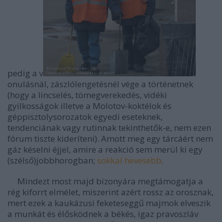
pedig a v
onulásnál, zászlólengetésnél vége a történetnek
(hogy a lincselés, tömegverekedés, vidéki
gyilkosságok illetve a Molotov-koktélok és
géppisztolysorozatok egyedi eseteknek,
tendenciának vagy rutinnak tekinthetők-e, nem ezen
fórum tiszte kideríteni). Amott meg egy tárcáért nem
gáz késelni éjjel, amire a reakció sem merül ki egy
(szélső)jobbhorogban;
sokkal hevesebb
.
Mindezt most majd bizonyára megtámogatja a
rég kiforrt elmélet, miszerint azért rossz az orosznak,
mert ezek a kaukázusi feketeseggű majmok elveszik
a munkát és élősködnek a békés, igaz pravoszláv