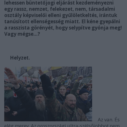
lehessen büntetőjogi eljárást kezdeményezni
egy rassz, nemzet, felekezet, nem, társadalmi
osztály képviselői elleni gyűlöletkeltés, irántuk
tanúsított ellenségesség miatt. El kéne gyepálni
a rasszista görényét, hogy selypítve gyónja meg!
Vagy mégse…?
Helyzet.
Az van. És
elég merev. Az oroszországi ultra-szélsőjobbot nem