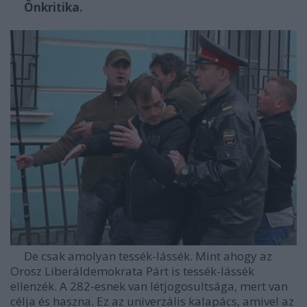
Önkritika.
De csak amolyan tessék-lássék. Mint ahogy az
Orosz Liberáldemokrata Párt is tessék-lássék
ellenzék. A 282-esnek van létjogosultsága, mert van
célja és haszna. Ez az univerzális kalapács, amivel az