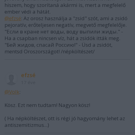
hiszem, hogy szorítaná akármi is, mert a megfelelő
ember védi a hátát.
@efzsé
: Az orosz használja a "zsid" szót, ami a zsidó
pejoratív, erőteljesen negatív, megvető megfelelője.
"Если в кране нет воды, воду выпили жиды." -
Ha a csapban nincsen víz, hát a zsidók itták meg.
"Бей жидов, спасай Россию!" - Üsd a zsidót,
mentsd Oroszországot! /népköltészet/
efzsé
17 éve
@Volk
:
Kösz. Ezt nem tudtam! Nagyon kösz!
( Ha népköltészet, ott is régi jó hagyomány lehet az
antiszemitizmus...)