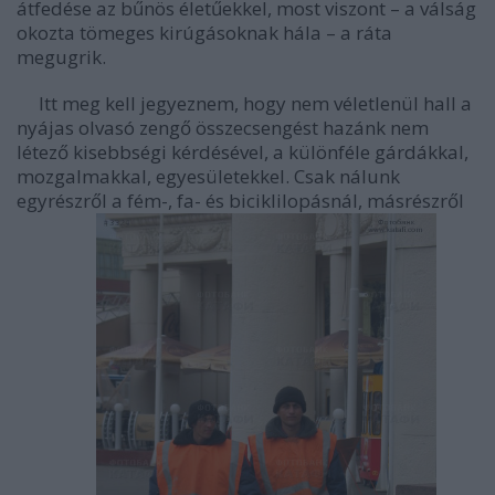
átfedése az bűnös életűekkel, most viszont – a válság
okozta tömeges kirúgásoknak hála – a ráta
megugrik.
Itt meg kell jegyeznem, hogy nem véletlenül hall a
nyájas olvasó zengő összecsengést hazánk nem
létező kisebbségi kérdésével, a különféle gárdákkal,
mozgalmakkal, egyesületekkel. Csak nálunk
egyrészről a fém-, fa- és biciklilopásnál, másrészről