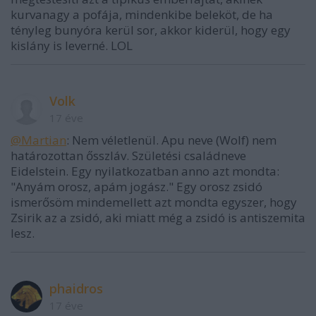
kurvanagy a pofája, mindenkibe beleköt, de ha
tényleg bunyóra kerül sor, akkor kiderül, hogy egy
kislány is leverné. LOL
Volk
17 éve
@Martian
: Nem véletlenül. Apu neve (Wolf) nem
határozottan ősszláv. Születési családneve
Eidelstein. Egy nyilatkozatban anno azt mondta:
"Anyám orosz, apám jogász." Egy orosz zsidó
ismerősöm mindemellett azt mondta egyszer, hogy
Zsirik az a zsidó, aki miatt még a zsidó is antiszemita
lesz.
phaidros
17 éve