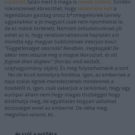
határnál
; talán mert ő maga is
remek céllövő
. Szintén
rokonszenvet ébreszthet, hogy
védelmére kelt
a
legendásan gazdag orosz b*zmegelésnek (amely
ugyanakkor a jó magyart csak nem nyomhatná le,
de ez másik történet). Nemzeti öntudatunknak jól
eshet az is, hogy rendszerváltásunk hajnalán azt
mondta egy magyar tudósítónak interjún kívül:
"
Függetlenséget akarnak? Rendben, megkapják! De
akkor nem vesszük meg a maguk Ikaruszait, és ott
fognak éhen dögleni.
" (forrás: első kézből,
szájhagyomány útján). És még folytathatnánk a sort.
No de kicsit komolyra fordítva. Igen, az embernek a
haja szálai égnek meredeznének mindennek a
tizedétől is. Igen, csak vakarjuk a tarkónkat, hogy egy
európai állam nem hogy magas tisztséggel hogy
kínálhatja meg, de egyáltalán hogyan vállalhat
közösséget evvel az emberrel. De néha meg-
megvillan valami, és…
…és szól a próféta.