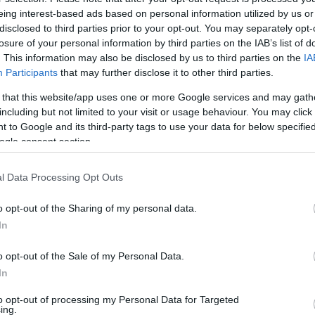
A 
eing interest-based ads based on personal information utilized by us or
disclosed to third parties prior to your opt-out. You may separately opt-
losure of your personal information by third parties on the IAB’s list of
. This information may also be disclosed by us to third parties on the
IA
Tetszik
0
Participants
that may further disclose it to other third parties.
tkozz fel!
 that this website/app uses one or more Google services and may gath
including but not limited to your visit or usage behaviour. You may click 
 to Google and its third-party tags to use your data for below specifi
K
ogle consent section.
l Data Processing Opt Outs
o opt-out of the Sharing of my personal data.
K
In
2012 -
Putyin titka
 és
Medvegyev vs.
o opt-out of the Sale of my Personal Data.
Putyin
In
F
to opt-out of processing my Personal Data for Targeted
ing.