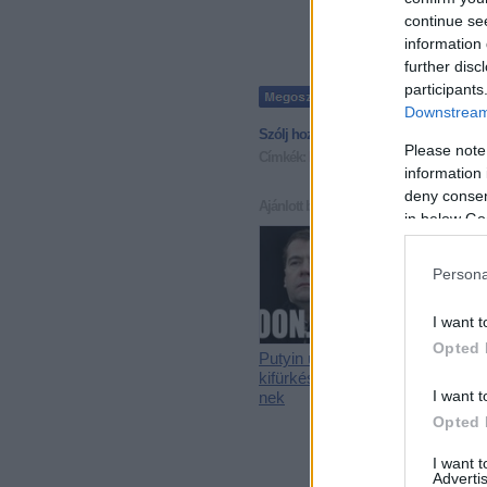
continue se
information 
further disc
participants
Downstream 
Szólj hozzá!
• Tetszett a bejegyzés?
Ira
Please note
Címkék:
képek
gáz
putyin
gázvita
information 
deny consent
Ajánlott bejegyzések:
in below Go
Persona
I want t
Opted 
Putyin útjai
Putyin,
kifürkészhetetle
Medvegyev
I want t
nek
az orosz
tudatlanság
Opted 
fátyla
I want 
Advertis