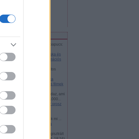
bejegyzések
,
kommentek
Atom
bejegyzések
,
kommentek
iss topikok
marlechka:
@pipacsaripacspapucs:
Akkor most helyesen is al...
(
2018.01.26. 14:51
)
Cseburáska és
Krokodil Géna - Az orosz animációs
filmek legjobbjai
jani57:
Nemtudomka csodálatos
kalandjai volt életem első...
(
2016.12.24. 03:21
)
Nyeznajka
kalandjai - az orosz animációs filmek
legjobbjai
Zsolt Dubovánszky:
Ime mindaz, ami
kell az orosz vizumhoz www.1000...
(
2015.07.21. 18:40
)
Mi kell az orosz
vízumhoz?
dohog:
Az ukran látnok
Hruscsov,megmondta: leszünk mi ...
(
2014.05.04. 14:44
)
50 éves a
Hruscsov-anekdota
DXN:
VKontakte 200 millió regisztrált
felhasználójáva...
(
2013.05.18. 18:16
)