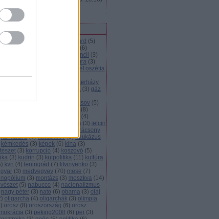
Hogyan keresi az orosz?
ímkék
házia
(
6
)
abramovics
(
3
)
abszurd
(
5
)
resszió
(
3
)
alekszij
(
3
)
alkohol
(
6
)
imáció
(
13
)
autó
(
3
)
british council
(
3
)
lvár
(
3
)
bush
(
4
)
cccp
(
4
)
cenzúra
(
3
)
ecsenföld
(
4
)
déli áramlat
(
5
)
dél oszétia
demokrácia
(
5
)
elnök
(
3
)
nökválasztás
(
8
)
energia
(
3
)
esterházy
eu
(
9
)
film
(
11
)
foci
(
5
)
gabona
(
3
)
gáz
5
)
gazdaság
(
29
)
gazprom
(
25
)
zvezeték
(
8
)
gázvita
(
5
)
gorbacsov
(
5
)
úzia
(
12
)
gyurcsány
(
5
)
háború
(
8
)
dorkovszkij
(
4
)
hoki
(
3
)
infláció
(
4
)
erjú
(
3
)
irodalom
(
7
)
janukovics
(
3
)
jelcin
juscsenko
(
5
)
kampány
(
3
)
karácsony
karikatúra
(
6
)
kaszparov
(
3
)
kaukázus
kémkedés
(
3
)
képek
(
6
)
kína
(
3
)
tészet
(
3
)
korrupció
(
4
)
koszovó
(
5
)
tika
(
3
)
kudrin
(
3
)
külpolitika
(
11
)
kultúra
5
)
kvn
(
4
)
leningrád
(
7
)
litvinyenko
(
3
)
gyar
(
3
)
medvegyev
(
70
)
mese
(
7
)
nopólium
(
3
)
montázs
(
3
)
moszkva
(
14
)
vészet
(
5
)
nabucco
(
4
)
nacionalizmus
nagy péter
(
3
)
nato
(
6
)
obama
(
3
)
olaj
2
)
oligarcha
(
4
)
oligarchák
(
3
)
olimpia
1
)
orosz
(
8
)
oroszország
(
6
)
orosz
mokrácia
(
3
)
peking2008
(
6
)
per
(
3
)