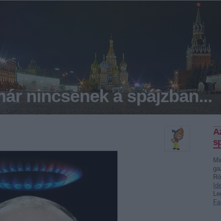
ár nincsenek a spájzban...
A
sp
Mi
ga
Ró
Id
Le
Fa