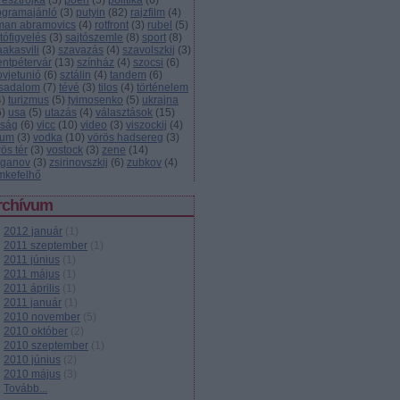
resztrojka
(
3
)
poén
(
5
)
politika
(
6
)
ogramajánló
(
3
)
putyin
(
82
)
rajzfilm
(
4
)
man abramovics
(
4
)
rotfront
(
3
)
rubel
(
5
)
tófigyelés
(
3
)
sajtószemle
(
8
)
sport
(
8
)
aakasvili
(
3
)
szavazás
(
4
)
szavolszkij
(
3
)
entpétervár
(
13
)
színház
(
4
)
szocsi
(
6
)
ovjetunió
(
6
)
sztálin
(
4
)
tandem
(
6
)
rsadalom
(
7
)
tévé
(
3
)
tilos
(
4
)
történelem
4
)
turizmus
(
5
)
tyimosenko
(
5
)
ukrajna
6
)
usa
(
5
)
utazás
(
4
)
választások
(
15
)
lság
(
6
)
vicc
(
10
)
video
(
3
)
viszockij
(
4
)
zum
(
3
)
vodka
(
10
)
vörös hadsereg
(
3
)
ös tér
(
3
)
vostock
(
3
)
zene
(
14
)
uganov
(
3
)
zsirinovszkij
(
6
)
zubkov
(
4
)
mkefelhő
rchívum
2012 január
(
1
)
2011 szeptember
(
1
)
2011 június
(
1
)
2011 május
(
1
)
2011 április
(
1
)
2011 január
(
1
)
2010 november
(
5
)
2010 október
(
2
)
2010 szeptember
(
1
)
2010 június
(
2
)
2010 május
(
3
)
Tovább
...