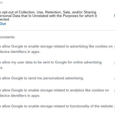
In
Putyin tudatos
emlékezetkiesé
o opt-out of Collection, Use, Retention, Sale, and/or Sharing
se
ersonal Data that Is Unrelated with the Purposes for which it
lected.
Out
Fr
ackback/id/891896
consents
o allow Google to enable storage related to advertising like cookies on
sználói tartalomnak minősülnek, értük a
szolgáltatás technikai
üzemeltetője semmilyen felelősséget nem vállal,
evice identifiers in apps.
ztőjéhez. Részletek a
Felhasználási feltételekben
és az
adatvédelmi tájékoztatóban
.
o allow my user data to be sent to Google for online advertising
s.
sztrálj
! ‐
Belépés Facebookkal
to allow Google to send me personalized advertising.
o allow Google to enable storage related to analytics like cookies on
evice identifiers in apps.
SÜTI BEÁLLÍTÁSOK MÓDOSÍTÁSA
o allow Google to enable storage related to functionality of the website