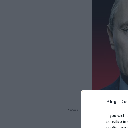
Blog -
Do 
- kommentár nélkül -
If you wish 
sensitive in
confirm you