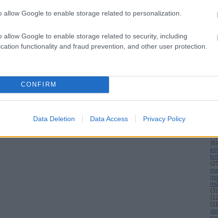
o allow Google to enable storage related to personalization.
C
o allow Google to enable storage related to security, including
ab
cation functionality and fraud prevention, and other user protection.
ag
an
bu
cs
(
8
)
el
CONFIRM
(
3
)
(
3
gá
gr
ho
Data Deletion
Data Access
Privacy Policy
int
(
4
)
(
4
)
(
6
)
köl
kri
(
2
ma
mo
mű
(
3
)
(
1
(
1
de