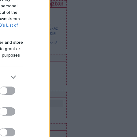
legjobb posztok a spájzban
 personal
out of the
Kvász-kiskáté kezdőknek és
 downstream
haladóknak
Legendás dallamok - Katyusa
B’s List of
Cseburáska és Krokodil Géna - Az
orosz animációs filmek legjobbjai
Tanuljunk oroszul!
er and store
Legendás dallamok - Fekete holló
to grant or
ed purposes
edvenc blogjaink
Szláv virtus
Lajtától Volgáig
Közel-Kelet Blog
Orosz mozi
eresés
eedek
RSS 2.0