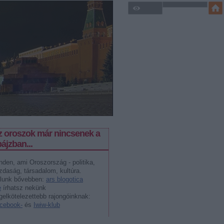
z oroszok már nincsenek a
ájzban...
nden, ami Oroszország - politika,
zdaság, társadalom, kultúra.
lunk bővebben:
ars blogotica
e
írhatsz nekünk
gelkötelezettebb rajongóinknak:
cebook-
és
Iwiw-klub