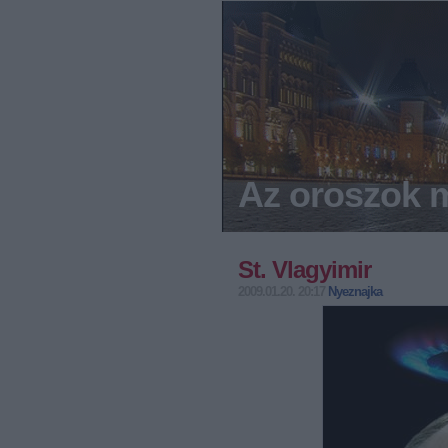
Az oroszok m
St. Vlagyimir
2009.01.20. 20:17
Nyeznajka