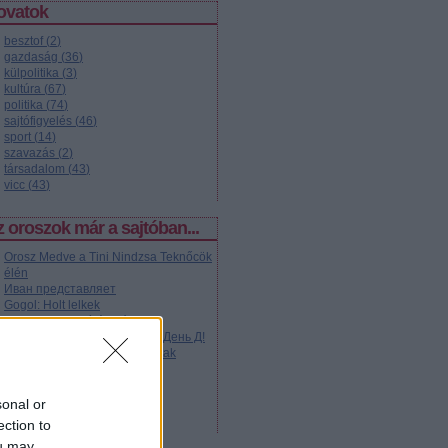
ovatok
besztof
(
2
)
gazdaság
(
36
)
külpolitika
(
3
)
kultúra
(
67
)
politika
(
74
)
sajtófigyelés
(
46
)
sport
(
14
)
szavazás
(
2
)
társadalom
(
43
)
vicc
(
43
)
 oroszok már a sajtóban...
Orosz Medve a Tini Nindzsa Teknőcök
élén
Иван представляет
Gogol: Holt lelkek
A Kandinszkij-díj árnyéka
Komman... akarom mondani: День Д!
Moszkva közepén szlalomoztak
Kétezer kép Szibériából
A Romanovok misztikuma
Autogram Jurij Gagarintól
sonal or
Sztálin pimp
ection to
ou may