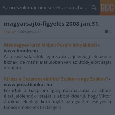
Az oroszok már nincsenek a spájzban...
magyarsajtó-figyelés 2008.jan.31.
Szasulja
•
2008. január 31.
0
Medvegyev kezd kilépni Putyin árnyékából
-
www.hirado.hu
Az orosz választók leginkább a jelenlegi elnökben
bíznak, de már kialakulóban van az utód-jelölt saját
arculata
Ki lesz a Gazprom elnöke? Zubkov vagy Zubkov?
-
www.privatbankar.hu
Lezárták a Gazprom igazgatótanácsába az állam
által jelölendők listáját, s abból kiderül, hogy Viktor
Zubkov jelenlegi kormányfő az egyetlen esélyes a
tanács elnökének tisztségére