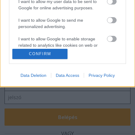
I want to allow my user data to be sent to
Google for online advertising purposes.
I want to allow Google to send me
BОТ ТАК
personalized advertising.
I want to allow Google to enable storage
related to analytics like cookies on web or
device identifiers in apps.
CONFIRM
Szólj hozzá!
I want to allow Google to enable storage
A hozzászóláshoz be kell lépned!
related to functionality of the website or app.
Data Deletion
Data Access
Privacy Policy
I want to allow Google to enable storage
related to personalization.
I want to allow Google to enable storage
related to security, including authentication
functionality and fraud prevention, and other
user protection.
VAGY