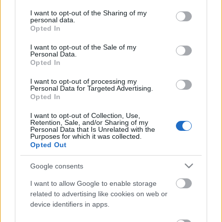
services and may gather and store information including but
not limited to your visit or usage behaviour. You may click to
I want to opt-out of the Sharing of my
personal data.
Ajánlott bejegyzések:
grant or deny consent to Google and its third-party tags to
Opted In
use your data for below specified purposes in below Google
consent section.
I want to opt-out of the Sale of my
Personal Data.
2012 - Medvegyev vs. Putyin
Opted In
I want to opt-out of processing my
Personal Data for Targeted Advertising.
Opted In
Hodorkovszkij – a jogállam
leghiteltelenebb ügyvédje
I want to opt-out of Collection, Use,
Retention, Sale, and/or Sharing of my
Personal Data that Is Unrelated with the
Purposes for which it was collected.
Opted Out
Nem kell az orosz segítség?
Google consents
I want to allow Google to enable storage
related to advertising like cookies on web or
device identifiers in apps.
Gigantikus ütközetek - animálva