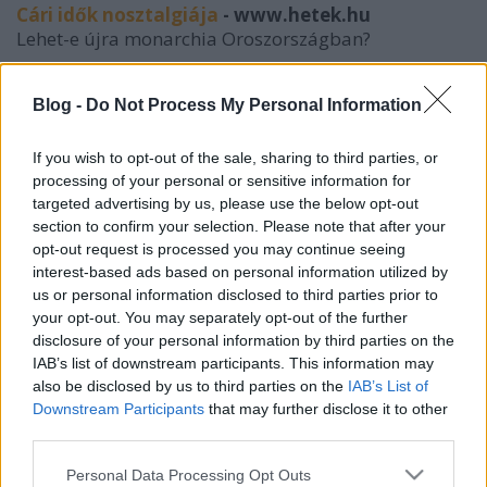
Cári idők nosztalgiája
- www.hetek.hu
Lehet-e újra monarchia Oroszországban?
Moszkva megvédi Milosevics özvegyét és fiát
-
Blog -
Do Not Process My Personal Information
www.stop.hu
Az orosz hatóságok december végén menedéket
adtak Slobodan Milosevic volt jugoszláv államfő
If you wish to opt-out of the sale, sharing to third parties, or
özvegyének, Mira Markovicnak és fiának, Markónak
processing of your personal or sensitive information for
targeted advertising by us, please use the below opt-out
Szeret utazni az államfő – 64 országban járt
section to confirm your selection. Please note that after your
opt-out request is processed you may continue seeing
elnöksége alatt Putyin
- www.vg.hu
interest-based ads based on personal information utilized by
Az orosz államfő hivatali ideje alatt összesen több
us or personal information disclosed to third parties prior to
mint 190 külföldi utat abszolvált a világ öt
your opt-out. You may separately opt-out of the further
kontinensén
disclosure of your personal information by third parties on the
IAB’s list of downstream participants. This information may
also be disclosed by us to third parties on the
IAB’s List of
Downstream Participants
that may further disclose it to other
Címkék:
putyin
medvegyev
zubkov
mira markovics
third parties.
Please note that this website/app uses one or more Google
Personal Data Processing Opt Outs