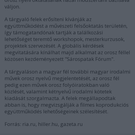
váljon.
A tárgyaló felek erősíteni kívánják az
együttműködést a művészeti felsőoktatás területén,
így támogatandónak tartják a találkozási
lehetőséget teremtő workshopok, mesterkurzusok,
projektek szervezését. A globális kérdések
megvitatására kínálhat majd alkalmat az orosz féllel
közösen kezdeményezett "Sárospatak Fórum".
A tárgyaláson a magyar fél további magyar irodalmi
művek orosz nyelvű megjelentetését, az orosz fél
pedig ezen művek orosz folyóiratokban való
közlését, valamint kétnyelvű irodalmi kötetek
kiadását szorgalmazta. A felek megállapodtak
abban is, hogy megvizsgálják a filmes koprodukciós
együttműködés lehetőségeinek szélesítését.
Forrás: ria.ru, hiller.hu, gazeta.ru