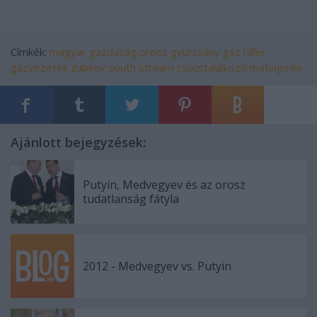
Címkék:
magyar
gazdaság
orosz
gyurcsány
gáz
hiller
gázvezeték
zubkov
south stream
csúcstalálkozó
matvijenko
Ajánlott bejegyzések:
Putyin, Medvegyev és az orosz
tudatlanság fátyla
2012 - Medvegyev vs. Putyin