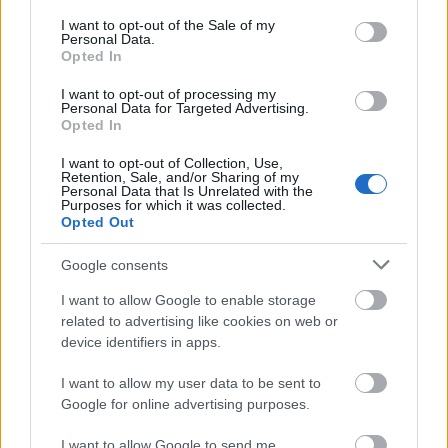
consent section.
I want to opt-out of the Sale of my
Szuhoj SupeJet-100
Personal Data.
Opted In
I want to opt-out of processing my
Personal Data for Targeted Advertising.
Opted In
I want to opt-out of Collection, Use,
Retention, Sale, and/or Sharing of my
Personal Data that Is Unrelated with the
Purposes for which it was collected.
Opted Out
Google consents
I want to allow Google to enable storage
related to advertising like cookies on web or
Ezen kívül létrejött egy 4 oldalú 5 évre szóló
device identifiers in apps.
megállapodás, amelynek értelmében a
MALÉV
, az
AiRUnion
a
Szuhoj
és a
Vnyesekonombank
a
Szuhoj
I want to allow my user data to be sent to
SuperJet-100
repülőgépek gyártását és
Google for online advertising purposes.
forgalmazását oldaná meg közösen. Az Aeroplex – a
MALÉV leányvállalata – lenne az eladott gépek
I want to allow Google to send me