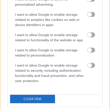
szervizbázisa. A Malév ezen felül vizsgálja annak a
personalized advertising.
lehetőségét, hogy a fent említett gépekkel frissítse fel
I want to allow Google to enable storage
regionális repülőgépbázisát.
related to analytics like cookies on web or
device identifiers in apps.
Kultúra, tudomány, oktatás
I want to allow Google to enable storage
related to functionality of the website or app.
I want to allow Google to enable storage
related to personalization.
I want to allow Google to enable storage
related to security, including authentication
functionality and fraud prevention, and other
user protection.
CONFIRM
A kormányközi konzultáció során az OKM vezetői az