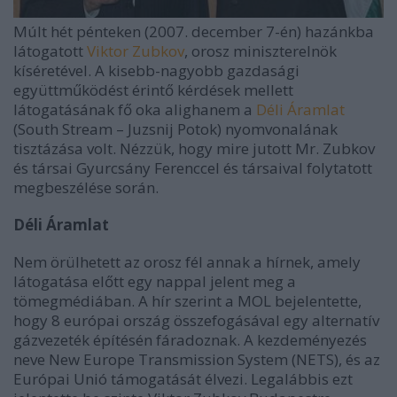
Múlt hét pénteken (2007. december 7-én)
hazánkba
látogatott
Viktor Zubkov
, orosz miniszterelnök
kíséretével. A kisebb-nagyobb gazdasági
együttműködést érintő kérdések mellett
látogatásának fő oka alighanem a
Déli Áramlat
(South Stream – Juzsnij Potok) nyomvonalának
tisztázása volt. Nézzük, hogy mire jutott Mr. Zubkov
és társai Gyurcsány Ferenccel és társaival folytatott
megbeszélése során.
Déli Áramlat
Nem örülhetett az orosz fél annak a hírnek, amely
látogatása előtt egy nappal jelent meg a
tömegmédiában. A hír szerint a MOL bejelentette,
hogy 8 európai ország összefogásával egy alternatív
gázvezeték építésén fáradoznak. A kezdeményezés
neve New Europe Transmission System (NETS), és az
Európai Unió támogatását élvezi. Legalábbis ezt