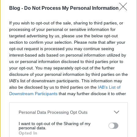
Blog -
Do Not Process My Personal Information
A delegáció tagjaként érkezett Budapestre
Valentyina Matvijenko
, Szentpétervár kormányzója.
If you wish to opt-out of the sale, sharing to third parties, or
Demszky Gáborral folytatott megbeszélése furcsán
processing of your personal or sensitive information for
alakult, ugyanis mikor Budapest főpolgármestere a
targeted advertising by us, please use the below opt-out
választások tisztaságával és az ellenzékkel való
section to confirm your selection. Please note that after your
opt-out request is processed you may continue seeing
bánásmóddal kapcsolatos aggodalmait fejezte ki, a
interest-based ads based on personal information utilized by
kormányzóasszony egyszerűen félbeszakított őt és
us or personal information disclosed to third parties prior to
egy másik találkozóra hivatkozva elhagyta a
your opt-out. You may separately opt-out of the further
Városházát.
disclosure of your personal information by third parties on the
IAB’s list of downstream participants. This information may
Annál sikeresebb volt
Demján Sándorral
, a
TriGranit
also be disclosed by us to third parties on the
IAB’s List of
elnökével folytatott tárgyalása, amelynek végén
Downstream Participants
that may further disclose it to other
aláírtak egy 20 milliárd rubeles együttműködési
third parties.
megállapodást. A TriGranit többek között
megépítheti Szentpéterváron a
Vasziljevszkij
Please note that this website/app uses one or more Google
Personal Data Processing Opt Outs
szigeten
a "Telefabrika" nevet viselő, tévéfilmek és
services and may gather and store information including but
sorozatok forgatására specializálódó stúdiókat,
not limited to your visit or usage behaviour. You may click to
I want to opt-out of the Sharing of my
personal data.
valamint a Badajevszkij bevásárló – és
grant or deny consent to Google and its third-party tags to
Opted In
szórakoztatóközpontot.
use your data for below specified purposes in below Google