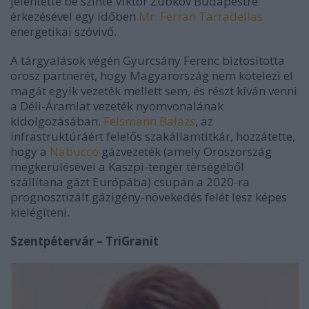
jelentette be szinte Viktor Zubkov Budapestre
érkezésével egy időben
Mr. Ferran Tarradellas
energetikai szóvivő.
A tárgyalások végén Gyurcsány Ferenc biztosította
orosz partnerét, hogy Magyarország nem kötelezi el
magát egyik vezeték mellett sem, és részt kíván venni
a Déli-Áramlat vezeték nyomvonalának
kidolgozásában.
Felsmann Balázs
, az
infrastruktúráért felelős szakállamtitkár, hozzátette,
hogy a
Nabucco
gázvezeték (amely Oroszország
megkerülésével a Kaszpi-tenger térségéből
szállítana gázt Európába) csupán a 2020-ra
prognosztizált gázigény-növekedés felét lesz képes
kielégíteni.
Szentpétervár – TriGranit