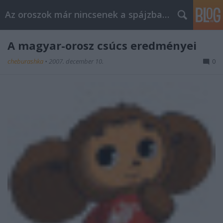
Az oroszok már nincsenek a spájzban...
A magyar-orosz csúcs eredményei
cheburashka
•
2007. december 10.
0